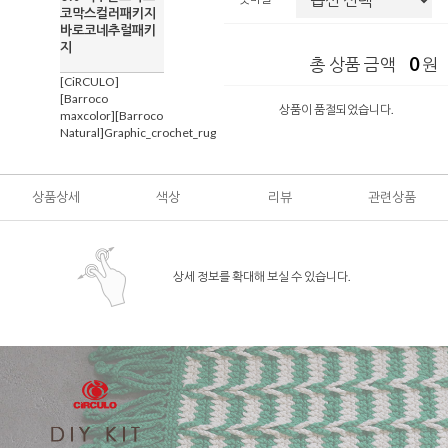
코막스컬러패키지
바로코네추럴패키
지
0
총 상품 금액
원
[CiRCULO]
[Barroco
상품이 품절되었습니다.
maxcolor][Barroco
Natural]Graphic_crochet_rug
상품상세
색상
리뷰
관련상품
상세 정보를 확대해 보실 수 있습니다.