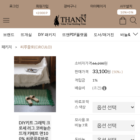
로그인
회원가입
장바구니
마이페이지
APP설치
0
10%+3%
+2000 P
브랜드
뜨개실
DIY 패키지
뜨앤PDF플랫폼
도서/매거진
바늘&도구
>
패키지
씨루끌로(CiRCULO)
소비자가격
66,200
원
33,100
판매가격
원
(50%↓)
적립금
1%
배송비
(조건)
바로코 막
스 색상
모사용 코
DIY키트 그래픽 크
바늘 7호
로셰 러그 코바늘손
뜨개 카페트 면10
0% 씨루끌로바로
돗바늘