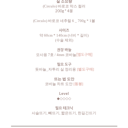
실 소요량
(Circulo) 바로코 막스 컬러
200g * 4볼
(
Circulo)
바로코 네추럴 6 _ 700g * 1볼
사이즈
약 60cm * 140cm (너비 * 길이)
(수술 제외)
권장 바늘
[별도구매]
모사용 7호 / 4mm 코바늘
필요 도구
돗바늘_자투리 실 정리용
[별도구매]
뜨는 법 도안
코바늘 차트 도안
[동봉]
Level
◆
◇
◇
◇
◇
필요 테크닉
사슬뜨기, 빼뜨기, 짧은뜨기, 한길긴뜨기