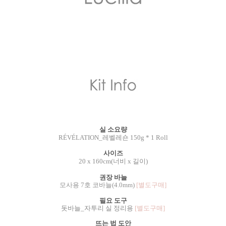
실 소요량
RÉVÉLATION_레벨레숀 150g * 1 Roll
사이즈
20 x 160cm(너비 x 길이)
권장 바늘
모사용 7호 코바늘(4.0mm)
[별도구매]
필요 도구
돗바늘_자투리 실 정리용
[별도구매]
뜨는 법 도안