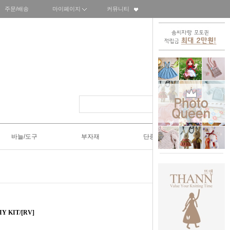
주문/배송
마이페이지
커뮤니티
바늘/도구
부자재
단종SALE50%
 KIT/[RV]