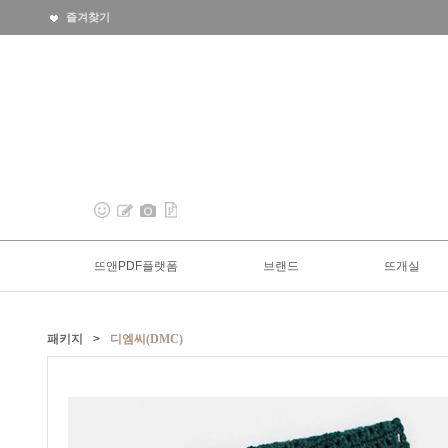
즐겨찾기
뜨앤PDF플랫폼
브랜드
뜨개실
패키지
>
디엠씨(DMC)