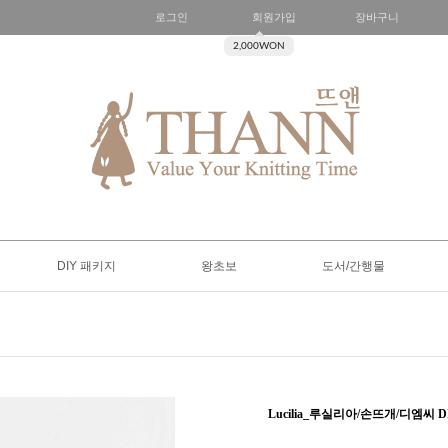
로그인
회원가입
장바구니
2,000WON
DIY 패키지
왕초보
도서/간행물
Lucilia_루실리아/손뜨개/디엠씨 DIY