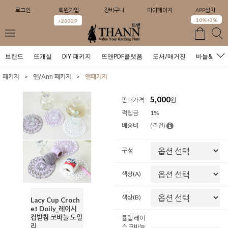
로그인
회원가입
장바구니
마이페이지
APP설치
0
10%+3%
+2000 P
브랜드
뜨개실
DIY 패키지
뜨앤PDF플랫폼
도서/매거진
바늘&도구
>
>
패키지
앤/Ann 패키지
앤패키지
5,000
판매가격
원
적립금
1%
배송비
(조건)
구성
색상(A)
색상(B)
Lacy Cup Croch
et Doily_레이시
컵받침 코바늘 도일
튤립 레이
리
스 코바늘