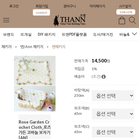
로그인
회원가입
장바구니
마이페이지
APP설치
0
10%+3%
+2000 P
브랜드
뜨개실
DIY 패키지
뜨앤PDF플랫폼
도서/매거진
바늘&도구
>
>
패키지
앤/Ann 패키지
앤패키지
14,500
판매가격
원
적립금
1%
배송비
(조건)
바탕색(A)
250m
보조색(B)
65m
Rose Garden Cr
보조색(C)
ochet Cloth_로즈
65m
가든 코바늘 보자기
[AN]