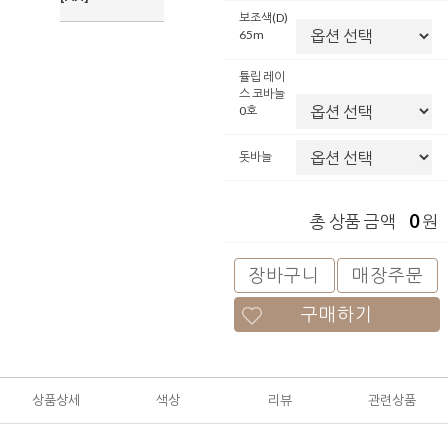
보조색(D)
65m
튤립 레이
스 코바늘
0호
돗바늘
0
총 상품 금액
원
장바구니
매장주문
구매하기
상품상세
색상
리뷰
관련상품