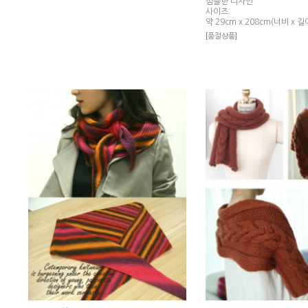
심플한 디자인
사이즈:
약 29cm x 208cm(너비 x 길
[품절상품]