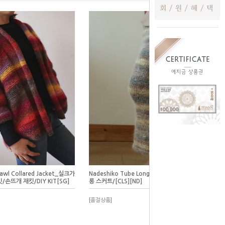
hawl Collared Jacket_실크가
Nadeshiko Tube Long Skirt_나데쉬코 튜브
/손뜨개 재킷/DIY KIT[SG]
롱 스커트/[CLS][ND]
[품절상품]