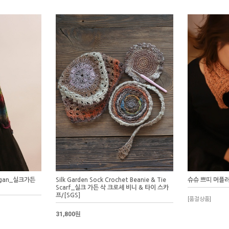
rdigan_실크가든
Silk Garden Sock Crochet Beanie & Tie
슈슈 쁘띠 머플러
Scarf_실크 가든 삭 크로셰 비니 & 타이 스카
프/[SGS]
[품절상품]
31,800원