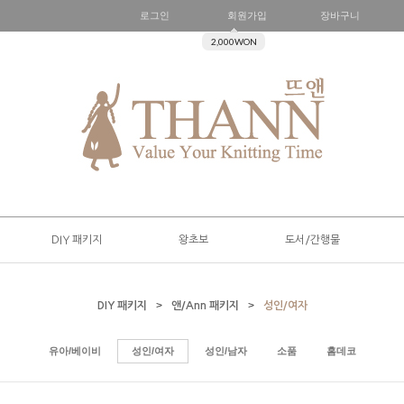
로그인
회원가입
장바구니
2,000WON
DIY 패키지
왕초보
도서/간행물
>
>
DIY 패키지
앤/Ann 패키지
성인/여자
유아/베이비
성인/여자
성인/남자
소품
홈데코