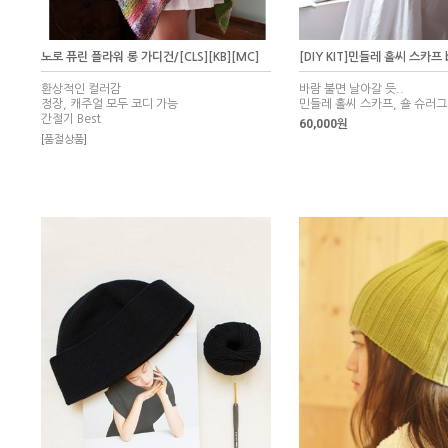
노로 퓨린 플라워 롱 가디건/[CLS][KB][MC]
[DIY KIT]민들레 홀씨 스카프 
환상적인 컬러감
바람 불면 날아갈 듯..
정장, 캐주얼 모두 코디 가능
민들레 홀씨 스카프, 숄 슈러그
간절기 Best
60,000원
[품절상품]