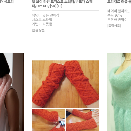
IY 목도리
딥 브이 라인 트위스트 스웨터/손뜨개 스웨
오리엘르 러플 
터/DIY KIT/[SK][FL]
베이비 알파카_
엉덩이 덮는 길이감
순도 97%
시스루 스타일
은은한 반짝이
가볍고 따뜻함
[품절상품]
[품절상품]