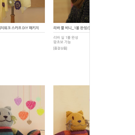
치워크 스카프 DIY 패키지
리바 뿔 비니_1볼 완성/[CLS]/[RA]
리바 실 1볼 완성
왕초보 가능
[품절상품]