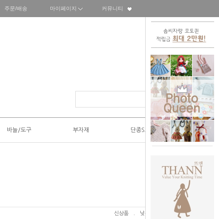
주문/배송
마이페이지
커뮤니티
바늘/도구
부자재
단종SALE50%
신상품
.
낮은가격
.
높은가격