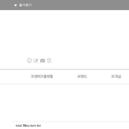
즐겨찾기
뜨앤PDF플랫폼
브랜드
뜨개실
total
78
ea item list