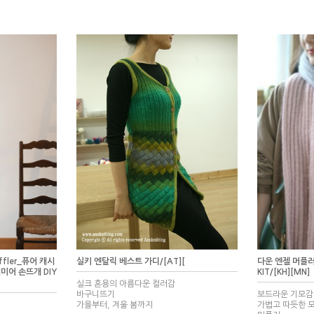
uffler_퓨어 캐시
실키 엔탈릭 베스트 가디/[AT][
다운 엔젤 머플러
미어 손뜨개 DIY
KIT/[KH][MN]
실크 혼용의 아름다운 컬러감
바구니뜨기
보드라운 기모감
가을부터, 겨울 봄까지
가볍고 따듯한 