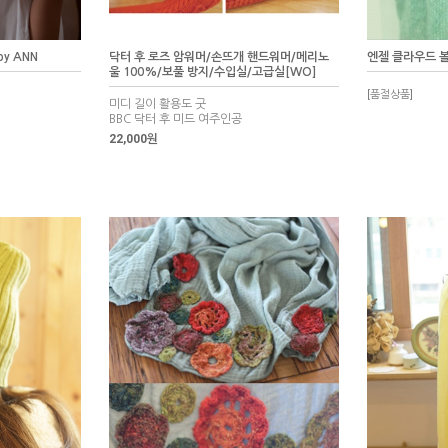
by ANN
닥터 후 로즈 암워머/손뜨개 핸드워머/메리노
엔젤 클라우드 볼
울 100%/보풀 방지/수입실/고급실[WO]
[품절상품]
미디 길이 활용도 굿
BBC 닥터 후 미드 여주인공
22,000원