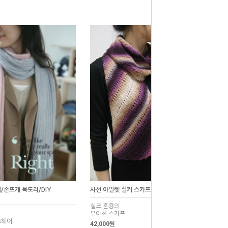
/손뜨개 목도리/DIY
사선 아일렛 실키 스카프/손뜨개/머플러/[AT]
실크 혼용의
우아한 스카프
모헤어
42,000원