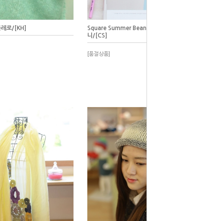
레로/[KH]
Square Summer Beanie_스퀘어 써머 비
니/[CS]
[품절상품]