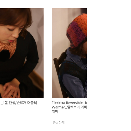
_1볼 완성/손뜨개 머플러
Elecktra Reversible Head Band & Neck
Warmer_일렉트라 리버시블 헤드 밴드 & 넥
워머
[품절상품]