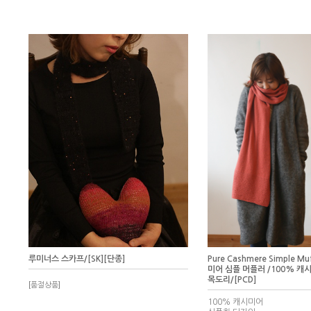
루미너스 스카프/[SK][단종]
Pure Cashmere Simple M
미어 심플 머플러 /100% 캐시
목도리/[PCD]
[품절상품]
100% 캐시미어