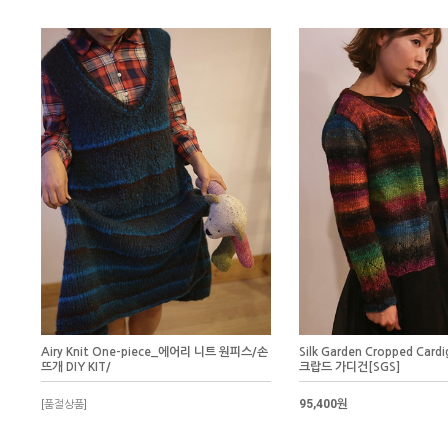
Airy Knit One-piece_에어리 니트 원피스/손
Silk Garden Cropped Ca
뜨개 DIY KIT/
크랍드 가디건[SGS]
95,400원
[품절상품]