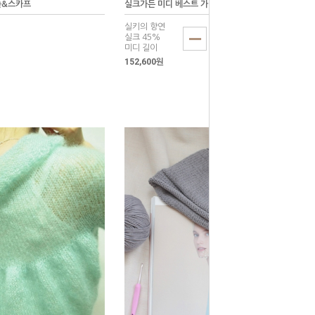
숄&스카프
실크가든 미디 베스트 가디/[SG]
실키의 향연
실크 45%
미디 길이
152,600원