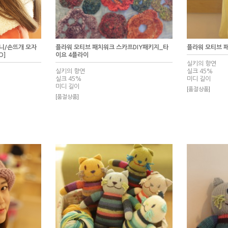
 비니/손뜨개 모자
플라워 모티브 패치워크 스카프DIY패키지_타
플라워 모티브 패
O]
이요 4플라이
실키의 향연
실키의 향연
실크 45%
실크 45%
미디 길이
미디 길이
[품절상품]
[품절상품]