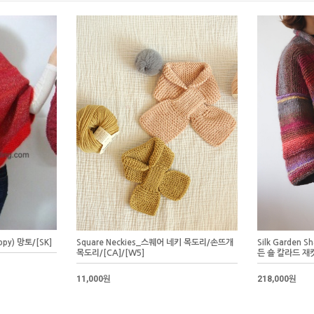
py) 망토/[SK]
Square Neckies_스퀘어 네키 목도리/손뜨개
Silk Garden S
목도리/[CA]/[W5]
든 숄 칼라드 재킷
11,000원
218,000원