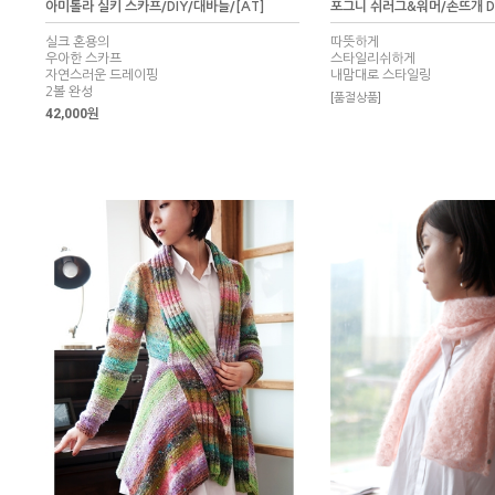
아미톨라 실키 스카프/DIY/대바늘/[AT]
포그니 쉬러그&워머/손뜨개 D
실크 혼용의
따뜻하게
우아한 스카프
스타일리쉬하게
자연스러운 드레이핑
내맘대로 스타일링
2볼 완성
[품절상품]
42,000원