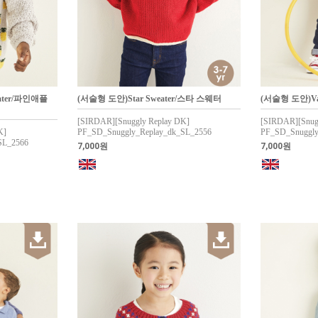
eater/파인애플
(서술형 도안)Star Sweater/스타 스웨터
(서술형 도안)Var
[SIRDAR][Snuggly Replay DK]
[SIRDAR][Snug
K]
PF_SD_Snuggly_Replay_dk_SL_2556
PF_SD_Snuggly
SL_2566
7,000원
7,000원