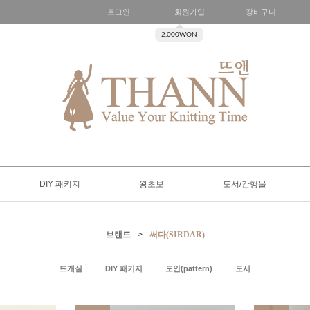
로그인
회원가입
장바구니
2,000WON
DIY 패키지
왕초보
도서/간행물
브랜드
>
써다(SIRDAR)
뜨개실
DIY 패키지
도안(pattern)
도서