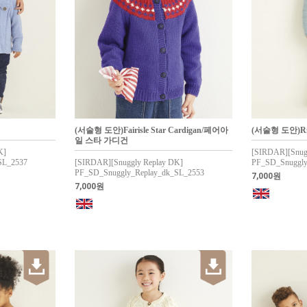
(서술형 도안)Fairisle Star Cardigan/페어아
(서술형 도안)Ri
일 스타 가디건
K]
[SIRDAR][Snug
SL_2537
[SIRDAR][Snuggly Replay DK]
PF_SD_Snuggly
PF_SD_Snuggly_Replay_dk_SL_2553
7,000원
7,000원