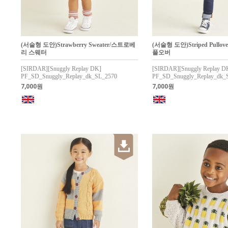
(서술형 도안)Strawberry Sweater/스트로베
(서술형 도안)Striped Pull
리 스웨터
풀오버
[SIRDAR][Snuggly Replay DK]
[SIRDAR][Snuggly Replay D
PF_SD_Snuggly_Replay_dk_SL_2570
PF_SD_Snuggly_Replay_dk_
7,000원
7,000원