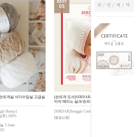
BEST
05
 손뜨개실 서다수입실 고급실
[손뜨개 도서]SIRDAR_서다 스너글리 캐시
미어 메리노 실크/손뜨개/Ref.563
gly Bunny]
[SIRDAR]Snuggly Cashmere Merino Silk
) 100%
[품절상품]
 5.5mm
6단