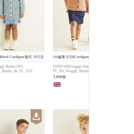
bbed Cardigan/립드 가디건
(서술형 도안)Cardigan/가디건
gly Replay DK]
[SIRDAR][Snuggly Replay DK]
_Replay_dk_SL_2533
PF_SD_Snuggly_Replay_dk_SL_2530
7,000원