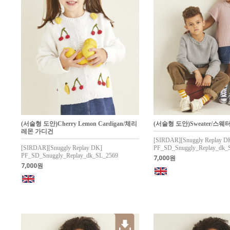
(서술형 도안)Cherry Lemon Cardigan/체리
(서술형 도안)Sweater/스웨
레몬 가디건
[SIRDAR][Snuggly Replay D
[SIRDAR][Snuggly Replay DK]
PF_SD_Snuggly_Replay_dk_
PF_SD_Snuggly_Replay_dk_SL_2569
7,000원
7,000원