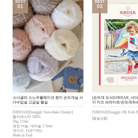
BEST
BEST
01
02
스너글리 스노우플레이크 청키 손뜨개실 서
[손뜨개 도서]SIRDAR_서
다수입실 고급실 털실
이 키즈 브라이트/손뜨개/Ref.
[SIRDAR][Snuggly Snowflake Chunky]
[SIRDAR]Snuggly DK Kids B
폴리에스터 100%
[품절상품]
50g, 124m
권장 바늘: 대바늘 5.5mm
게이지: 14코*19단
Made in Turk