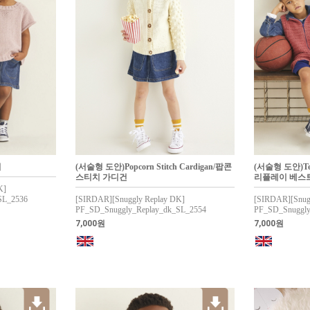
터
(서술형 도안)Popcorn Stitch Cardigan/팝콘
(서술형 도안)Tex
스티치 가디건
리플레이 베스
K]
SL_2536
[SIRDAR][Snuggly Replay DK]
[SIRDAR][Snug
PF_SD_Snuggly_Replay_dk_SL_2554
PF_SD_Snuggly
7,000원
7,000원