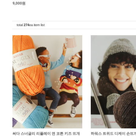
9,000원
total
274
ea item list
써다 스너글리 리플레이 면 코튼 키즈 뜨개
하워스 트위드 디케이 손뜨