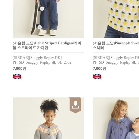
(서술형 도안)Cable Striped Cardigan/케이
(서술형 도안)Pineapple Sw
블 스트라이프 가디건
스웨터
[SIRDAR][Snuggly Replay DK]
[SIRDAR][Snuggly Replay D
PF_SD_Snuggly_Replay_dk_SL_2532
PF_SD_Snuggly_Replay_dk_
7,000원
7,000원