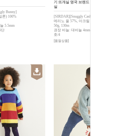
기 뜨개실 영국 브랜드 수입 실 베이비 고급
실
gly Bunny]
) 100%
[SIRDAR][Snuggly Cashmere Merino DK]
메리노 울 57%, 아크릴 33%, 캐시미어 10%
 5.5mm
50g, 130m
6단
권장 바늘: 대바늘 4mm, 코바늘_모사용 7
호/4
[품절상품]