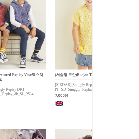
tured Replay Vest/텍스쳐
(서술형 도안)Raglan Tee/레글런 티
트
[SIRDAR][Snuggly Replay DK]
gly Replay DK]
PF_SD_Snuggly_Replay_dk_SL_2564
_Replay_dk_SL_2534
7,000원