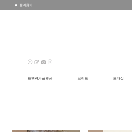
즐겨찾기
뜨앤PDF플랫폼
브랜드
뜨개실