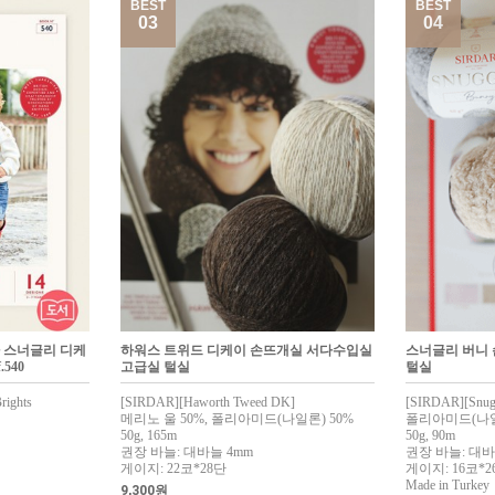
BEST
BEST
03
04
다 스너글리 디케
하워스 트위드 디케이 손뜨개실 서다수입실
스너글리 버니
540
고급실 털실
털실
rights
[SIRDAR][Haworth Tweed DK]
[SIRDAR][Snug
메리노 울 50%, 폴리아미드(나일론) 50%
폴리아미드(나일론
50g, 165m
50g, 90m
권장 바늘: 대바늘 4mm
권장 바늘: 대바늘
게이지: 22코*28단
게이지: 16코*2
Made in Turkey
9,300원