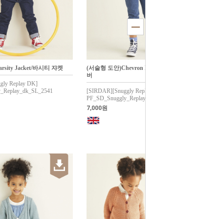
sity Jacket/바시티 쟈켓
(서술형 도안)Chevron Pullover/쉐브론 풀오
버
gly Replay DK]
_Replay_dk_SL_2541
[SIRDAR][Snuggly Replay DK]
PF_SD_Snuggly_Replay_dk_SL_2538
7,000원