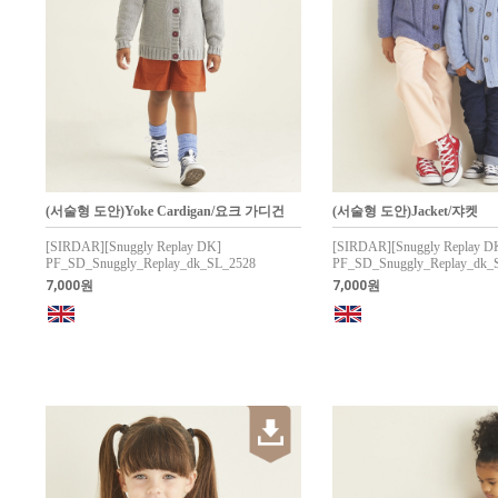
(서술형 도안)Yoke Cardigan/요크 가디건
(서술형 도안)Jacket/쟈켓
[SIRDAR][Snuggly Replay DK]
[SIRDAR][Snuggly Replay D
PF_SD_Snuggly_Replay_dk_SL_2528
PF_SD_Snuggly_Replay_dk_
7,000원
7,000원