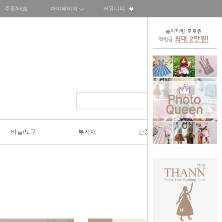
주문/배송
마이페이지
커뮤니티
바늘/도구
부자재
단종SALE50%