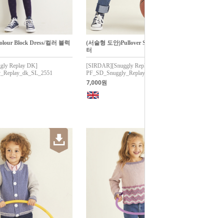
our Block Dress/컬러 블럭
(서술형 도안)Pullover Sweater/풀오버 스웨
터
gly Replay DK]
[SIRDAR][Snuggly Replay DK]
_Replay_dk_SL_2551
PF_SD_Snuggly_Replay_dk_SL_2529
7,000원