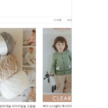
신상품
.
낮은가격
.
높은가격
 손뜨개실 서다수입실 고급실
써다 스너글리 캐시미어 메리노 디케이 아