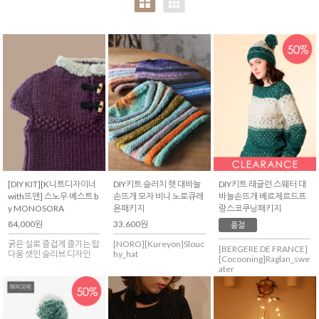
[DIY KIT][K니트디자이너
DIY키트 슬러치 햇 대바늘
DIY키트 래글런 스웨터 대
with뜨앤] 스노우 베스트 b
손뜨개 모자 비니 노로큐레
바늘손뜨개 베르제르드프
y MONOSORA
욘패키지
랑스코쿠닝패키지
84,000원
33,600원
품절
굵은 실로 즐겁게 즐기는 탑
[NORO][Kureyon]Slouc
[BERGERE DE FRANCE]
다움 셋인 슬리브 디자인
hy_hat
[Cocooning]Raglan_swe
ater