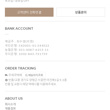
토요일 / 공휴일 OFF
고객센터 전화연결
상품문의
BANK ACCOUNT
예금주 : 최수영(뜨앤)
국민은행: 543001-01-344522
농협은행: 301-0087-6153-11
우리은행: 1002-843-731759
ORDER TRACKING
우체국택배
배송위치조회
반품/교환
경기도 양평군 서종면 마진배1길 9, 2층
반품 및 교환시 해당 택배사를 이용해주세요.
ABOUT US
회사소개
채용정보