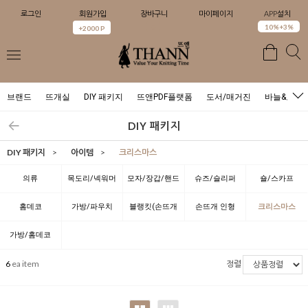
로그인
회원가입
장바구니
마이페이지
APP설치
0
10%+3%
+2000 P
브랜드
뜨개실
DIY 패키지
뜨앤PDF플랫폼
도서/매거진
바늘&도구
DIY 패키지
DIY 패키지
>
아이템
>
크리스마스
의류
목도리/넥워머
모자/장갑/핸드
슈즈/슬리퍼
숄/스카프
워머
홈데코
가방/파우치
블랭킷(손뜨개
손뜨개 인형
크리스마스
담요)
가방/홈데코
6
ea item
정렬