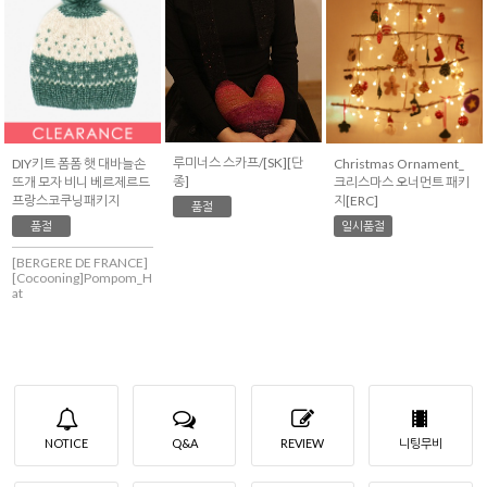
루미너스 스카프/[SK][단
DIY키트 폼폼 햇 대바늘손
Christmas Ornament_
종]
뜨개 모자 비니 베르제르드
크리스마스 오너먼트 패키
프랑스코쿠닝패키지
지[ERC]
품절
품절
일시품절
[BERGERE DE FRANCE]
[Cocooning]Pompom_H
at
NOTICE
Q&A
REVIEW
니팅무비