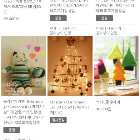
인형/뜨개 인형/블라/애착
개 인형/뜨개 인형/블라/애
nket/코바늘 블랑킷/크로
인형/베이비/아기/신생아
착인형/베이비/아기/신생
셰/왕초보/DIY/[BB]/[SG
태교 뜨개질 용품
아 태교 뜨개질 용품
S]
품절
품절
99,000원
언제나 나를 반기는
언제나 나를 반기는
블라냥이 인형
블라냥이 인형
블라냥이 라벤나(bla nyan
Christmas Ornament_
트리 3종 수세미
gee Ravenna)DIY 패키지/
크리스마스 오너먼트 패키
10,000원
손뜨개 인형/뜨개 인형/블
지[ERC]
라/애착인형/베이비/아기/
일시품절
신생아 태교 뜨개질 용품
품절