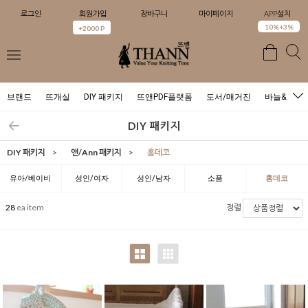
로그인
회원가입
장바구니
마이페이지
APP설치
0
10%+3%
+2000 P
브랜드
뜨개실
DIY 패키지
뜨앤PDF플랫폼
도서/매거진
바늘&도구
DIY 패키지
DIY 패키지
>
앤/Ann 패키지
>
홈데코
유아/베이비
성인/여자
성인/남자
소품
홈데코
28
ea item
정렬