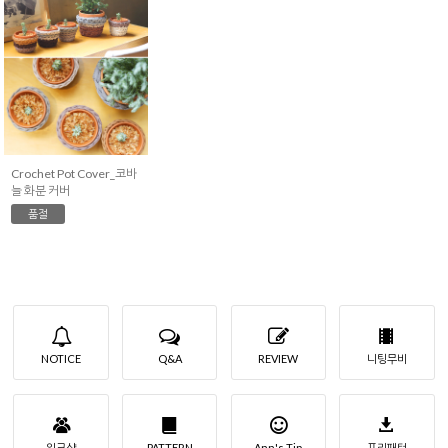
Crochet Pot Cover_코바
늘 화분 커버
품절
NOTICE
Q&A
REVIEW
니팅무비
워크샵
PATTERN
Ann's Tip
프리패턴