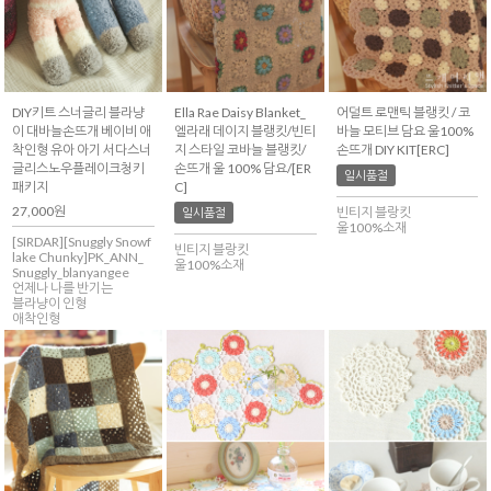
DIY키트 스너글리 블라냥
Ella Rae Daisy Blanket_
어덜트 로맨틱 블랭킷 / 코
이 대바늘손뜨개 베이비 애
엘라래 데이지 블랭킷/빈티
바늘 모티브 담요 울100%
착인형 유아 아기 서다스너
지 스타일 코바늘 블랭킷/
손뜨개 DIY KIT[ERC]
글리스노우플레이크청키
손뜨개 울 100% 담요/[ER
일시품절
패키지
C]
27,000원
빈티지 블랑킷
일시품절
울100%소재
[SIRDAR][Snuggly Snowf
빈티지 블랑킷
lake Chunky]PK_ANN_
울100%소재
Snuggly_blanyangee
언제나 나를 반기는
블라냥이 인형
애착인형