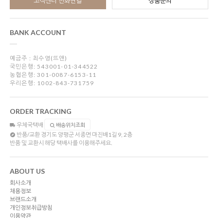
고객센터 전화연결
상품문의
BANK ACCOUNT
예금주 : 최수영(뜨앤)
국민은행: 543001-01-344522
농협은행: 301-0087-6153-11
우리은행: 1002-843-731759
ORDER TRACKING
우체국택배
배송위치조회
반품/교환
경기도 양평군 서종면 마진배1길 9, 2층
반품 및 교환시 해당 택배사를 이용해주세요.
ABOUT US
회사소개
채용정보
브랜드소개
개인정보취급방침
이용약관