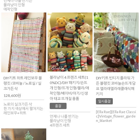
언제나 나를 반기는
블라냥이 인형
애착인형
블라냥이 4 프렌즈 세트(1
DIY키트 하트 레인보우 블
DIY키트 빈티지 플라워 가
0%DC)/DIY 패키지/손뜨
랭킷 /코바늘 / 노로실 / 실
든 블랭킷 코바늘손뜨개 담
개 인형/뜨개 인형/블라/애
크가든 삭
요 엘라래엘라래클래식패
착인형/베이비/아기/신생
키지
128,600원
아 태교 뜨개질 용품
일시품절
노로의 실크가든 삭
품절
한 가지 색상에서 펼쳐지는
[Ella Rae][Ella Rae Classi
레인보우+하트
c]Vintage_flower_garde
언제나 나를 반기는
n_blanket
블라냥이 인형
4프렌즈 세트