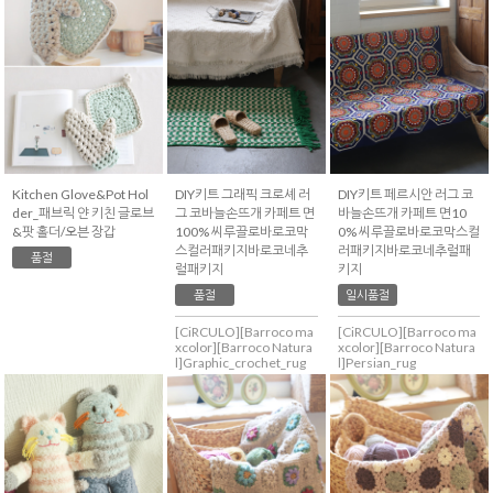
Kitchen Glove&Pot Hol
DIY키트 그래픽 크로셰 러
DIY키트 페르시안 러그 코
der_패브릭 얀 키친 글로브
그 코바늘손뜨개 카페트 면
바늘손뜨개 카페트 면10
&팟 홀더/오븐 장갑
100% 씨루끌로바로코막
0% 씨루끌로바로코막스컬
스컬러패키지바로코네추
러패키지바로코네추럴패
품절
럴패키지
키지
품절
일시품절
[CiRCULO][Barroco ma
[CiRCULO][Barroco ma
xcolor][Barroco Natura
xcolor][Barroco Natura
l]Graphic_crochet_rug
l]Persian_rug