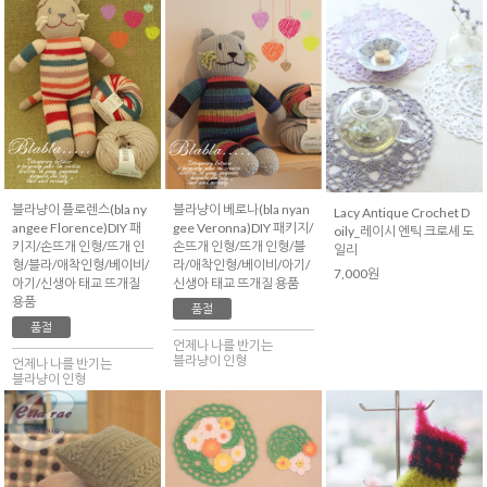
블라냥이 플로렌스(bla ny
블라냥이 베로나(bla nyan
Lacy Antique Crochet D
angee Florence)DIY 패
gee Veronna)DIY 패키지/
oily_레이시 엔틱 크로셰 도
키지/손뜨개 인형/뜨개 인
손뜨개 인형/뜨개 인형/블
일리
형/블라/애착인형/베이비/
라/애착인형/베이비/아기/
7,000원
아기/신생아 태교 뜨개질
신생아 태교 뜨개질 용품
용품
품절
품절
언제나 나를 반기는
블라냥이 인형
언제나 나를 반기는
블라냥이 인형