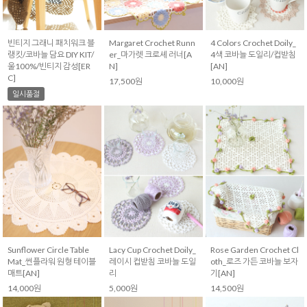
빈티지 그래니 패치워크 블
Margaret Crochet Runn
4 Colors Crochet Doily_
랭킷/코바늘 담요 DIY KIT/
er_마가렛 크로셰 러너[A
4색 코바늘 도일리/컵받침
울100%/빈티지 감성[ER
N]
[AN]
C]
17,500원
10,000원
일시품절
Sunflower Circle Table
Lacy Cup Crochet Doily_
Rose Garden Crochet Cl
Mat_썬플라워 원형 테이블
레이시 컵받침 코바늘 도일
oth_로즈 가든 코바늘 보자
매트[AN]
리
기[AN]
14,000원
5,000원
14,500원