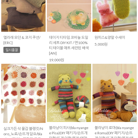
엘라래 모던 & 코지 쿠션/
데이지 티타임 코바늘 도일
원피스&양말 수세미
[ERC]
리 세트 DIY KIT / 면100%
5,000원
티 테이블 매트 세련된 배색
일시품절
[AN]
19,000원
블라냥이 피사(bla nyange
블라냥이 로마(bla nyange
실크가든 삭 물감 블랭킷/N
e Pisa)DIY 패키지/손뜨개
e Roma)DIY 패키지/손뜨
oro_노로/손뜨개 담요/bla