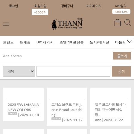
로그인
회원가입
장바구니
마이페이지
APP설치
0
10%+3%
+2000 P
브랜드
뜨개실
DIY 패키지
뜨앤PDF플랫폼
도서/매거진
바늘&도구
Ann's Scrap
글쓰기
검색
2025 F/W LAMANA
로터스 브랜드 론칭_L
일본 보그사의 모사다
NEW COLORS
otus Brand Launchi
마의 한국어판 털실
| 2025-11-14
ng
타..
| 2025-11-12
Ann | 2023-03-22