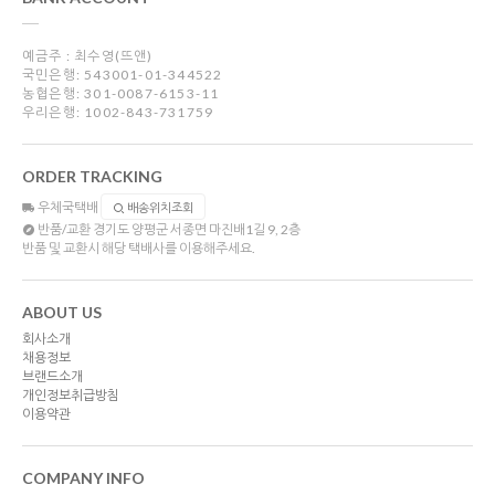
예금주 : 최수영(뜨앤)
국민은행: 543001-01-344522
농협은행: 301-0087-6153-11
우리은행: 1002-843-731759
ORDER TRACKING
우체국택배
배송위치조회
반품/교환
경기도 양평군 서종면 마진배1길 9, 2층
반품 및 교환시 해당 택배사를 이용해주세요.
ABOUT US
회사소개
채용정보
브랜드소개
개인정보취급방침
이용약관
COMPANY INFO