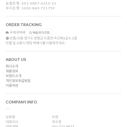
농협은행: 301-0087-6153-11
우리은행: 1002-843-731759
ORDER TRACKING
우체국택배
배송위치조회
반품/교환
경기도 양평군 서종면 마진배1길 9, 2층
반품 및 교환시 해당 택배사를 이용해주세요.
ABOUT US
회사소개
채용정보
브랜드소개
개인정보취급방침
이용약관
COMPANY INFO
상호명
뜨앤
대표이사
최수영
대표전화
031-771-9877