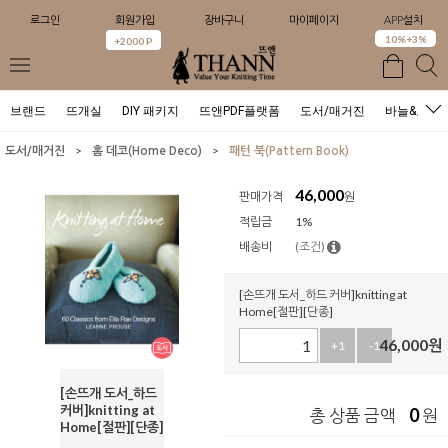
로그인
회원가입
장바구니
마이페이지
APP설치
0
10%+3%
+2000 P
브랜드
뜨개실
DIY 패키지
뜨앤PDF플랫폼
도서/매거진
바늘&도구
>
>
도서/매거진
홈 데코(Home Deco)
패턴 북(Pattern Book)
46,000
판매가격
원
적립금
1%
배송비
(조건)
[손뜨개 도서_하드 커버]knitting at
Home[절판][단종]
46,000
원
+1
-1
[손뜨개 도서_하드
커버]knitting at
0
총 상품 금액
원
Home[절판][단종]