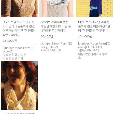
DIY키트 엘 세이프 멀티 랩
DIY키트 가미 대바늘손뜨
DIY키트 서캐디안 대바늘
가디건 대바늘손뜨개 린넨
개 린넨 여름 레이스 탑 주
손뜨개 린넨 여름 여성스웨
여름 여성가디건 주니퍼문
니퍼문팜주이패키지
터 주니퍼문팜주이패키지
팜주이패키지
80,400원
134,000원
134,000원
[Juniper Moon Farm][Z
[Juniper Moon Farm][Z
ooey]GARMI
ooey]CIRCADIAN
[Juniper Moon Farm][Z
시원한 린넨 소재
시원한 린넨 소재
ooey]El
여름 햇빛 가리기에 좋아
멋스러운 랩 가디건
요.
시원한 린넨 소재