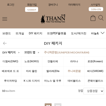
로그인
회원가입
장바구니
마이페이지
APP설치
0
10%+3%
+2000 P
브랜드
뜨개실
DIY 패키지
뜨앤PDF플랫폼
도서/매거진
바늘&도구
DIY 패키지
DIY 패키지
>
브랜드 별
>
주니퍼문팜(JUNIPER MOON FARM)
디엠씨(DMC)
노로(NORO)
얀뜰리에
라마나
로완(Rowan)
(YARNTELIER)
(LAMANA)
베르제르 드 프
마리 왈린
엘라래(Ella
주니퍼문팜
써다(SIRDAR)
랑스(BERGERE
(Marie Wallin)
Rae)
(JUNIPER
루이자하딩
K 니트 디자이
마노스 델 우루
데비블리스
콘웨이블리스
DE FRANCE)
MOON FARM)
(Louisa
너 위드 뜨앤(K
과이(Manos
(Debbie Bliss)
(Conway Bliss)
10
ea item
정렬
Harding)
Knit Designer
del Uruguay)