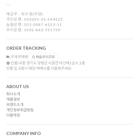
예금주 : 최수영(뜨앤)
국민은행: 543001-01-344522
농협은행: 301-0087-6153-11
우리은행: 1002-843-731759
ORDER TRACKING
우체국택배
배송위치조회
반품/교환
경기도 양평군 서종면 마진배1길 9, 2층
반품 및 교환시 해당 택배사를 이용해주세요.
ABOUT US
회사소개
채용정보
브랜드소개
개인정보취급방침
이용약관
COMPANY INFO