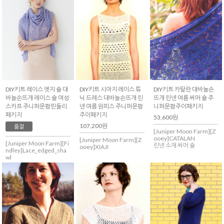
DIY키트 레이스 엣지 숄 대
DIY키트 시아지 레이스 튜
DIY키트 카탈란 대바늘손
바늘손뜨개 레이스 숄 여성
닉 드레스 대바늘손뜨개 린
뜨개 린넨 여름 써머 숄 주
스카프 주니퍼문팜핀들리
넨 여름 원피스 주니퍼문팜
니퍼문팜주이패키지
패키지
주이패키지
53,600원
107,200원
품절
[Juniper Moon Farm][Z
ooey]CATALAN
[Juniper Moon Farm][Z
[Juniper Moon Farm][Fi
린넨 소재 써머 숄
ooey]XIAJI
ndley]Lace_edged_sha
wl