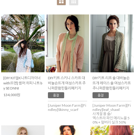
with
Annknitting)
[DIY KIT][K니트디자이너
DIY키트 스키니 스카프 대
DIY키트 리프 숄 대바늘손
with뜨앤] 썸머 히피 니트 b
바늘손뜨개 여성스카프 주
뜨개 레이스 숄 여성스카프
y SEONNI
니퍼문팜핀들리패키지
주니퍼문팜핀들리패키지
134,000원
품절
품절
[Juniper Moon Farm][Fi
[Juniper Moon Farm][Fi
ndley]Skinny_scarf
ndley]leaf_shawl
사계절 용 숄/
엑스트라 파인 메리노울 5
0% + 멀버리 실크 50%