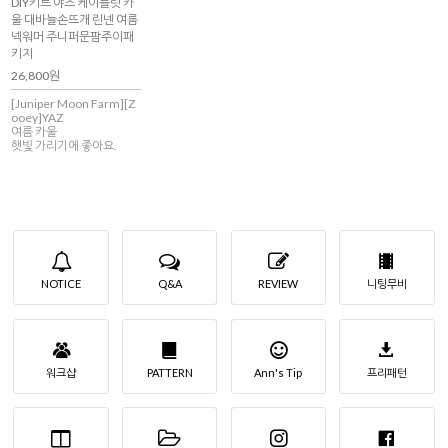
DIY키트 야즈 케이플릿 카
울 대바늘손뜨개 린넨 여름
넥워머 주니퍼문팜주이패
키지
26,800원
[Juniper Moon Farm][Z
ooey]YAZ
여름 카울
햇빛 가리기에 좋아요.
NOTICE
Q&A
REVIEW
니팅무비
워크샵
PATTERN
Ann's Tip
프리패턴