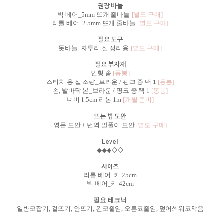
권장 바늘
빅 베어_5mm 뜨개 줄바늘
[별도 구매]
리틀 베어_2.5mm 뜨개 줄바늘
[별도 구매]
필요 도구
돗바늘_자투리 실 정리용
[별도 구매]
필요 부자재
인형 솜
[동봉]
스티치 용 실 소량_브라운 / 핑크 중 택 1
[동봉]
손, 발바닥 본_브라운 / 핑크 중 택 1
[동봉]
너비 1.5cm 리본 1m
[개별 준비]
뜨는 법 도안
영문 도안 + 번역 말풀이 도안
[별도 구매]
Level
◇
◇
◆◆◆
사이즈
리틀 베어_키 25cm
빅 베어_키 42cm
필요 테크닉
일반코잡기, 겉뜨기, 안뜨기, 왼코줄임, 오른코줄임, 덮어씌워코막음