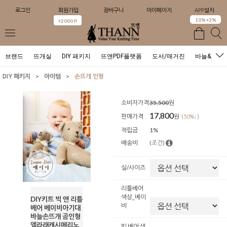
로그인
회원가입
장바구니
마이페이지
APP설치
0
10%+3%
+2000 P
브랜드
뜨개실
DIY 패키지
뜨앤PDF플랫폼
도서/매거진
바늘&도구
>
>
DIY 패키지
아이템
손뜨개 인형
소비자가격
35,500
원
17,800
판매가격
원
(50%↓)
적립금
1%
배송비
(조건)
실/사이즈
리틀베어
색상_베이
DIY키트 빅 앤 리틀
비
베어 베이비아기대
바늘손뜨개 곰인형
엘라래캐시메리노
빅 베어 색