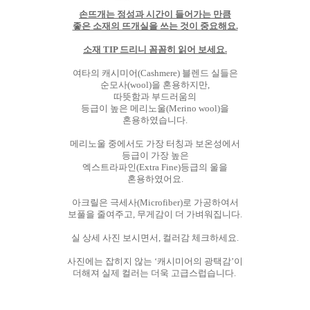
손뜨개는 정성과 시간이 들어가는 만큼
좋은 소재의 뜨개실을 쓰는 것이 중요해요.
소재 TIP 드리니 꼼꼼히 읽어 보세요.
여타의 캐시미어(Cashmere) 블렌드 실들은
순모사(wool)을 혼용하지만,
따뜻함과 부드러움의
등급이 높은 메리노울(Merino wool)을
혼용하였습니다.
메리노울 중에서도 가장 터칭과 보온성에서
등급이 가장 높은
엑스트라파인(Extra Fine)등급의 울을
혼용하였어요.
아크릴은 극세사(Microfiber)로 가공하여서
보풀을 줄여주고, 무게감이 더 가벼워집니다.
실 상세 사진 보시면서, 컬러감 체크하세요.
사진에는 잡히지 않는 ‘캐시미어의 광택감’이
더해져 실제 컬러는 더욱 고급스럽습니다.