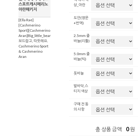
스포트캐시메리노
상_아란
아란패키지
도안(영문
[Ella Rae]
+번역)
[Cashmerino
Sport][Cashmerino
Aran]Big_little_bear
2.5mm 줄
보드랍고, 따뜻해요.
바늘(리틀)
Cashmerino Sport
& Cashmerino
5.0mm 줄
Aran
바늘(빅)
돗바늘
발바닥,스
티치 색상
구매 전 동
의 사항
0
총 상품 금액
원