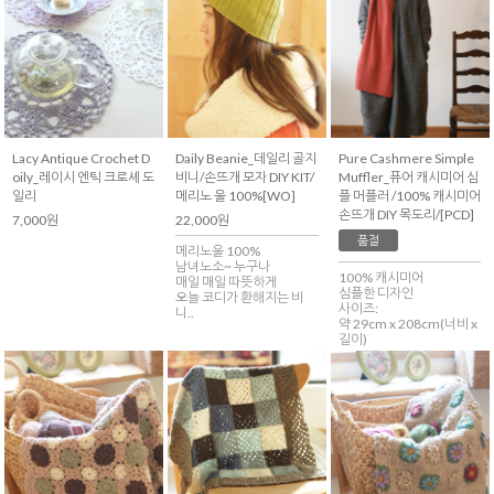
Lacy Antique Crochet D
Daily Beanie_데일리 골지
Pure Cashmere Simple
oily_레이시 엔틱 크로셰 도
비니/손뜨개 모자 DIY KIT/
Muffler_퓨어 캐시미어 심
일리
메리노 울 100%[WO]
플 머플러 /100% 캐시미어
손뜨개 DIY 목도리/[PCD]
7,000원
22,000원
품절
메리노울 100%
남녀노소~ 누구나
100% 캐시미어
매일 매일 따뜻하게
심플한 디자인
오늘 코디가 환해지는 비
사이즈:
니..
약 29cm x 208cm(너비 x
길이)