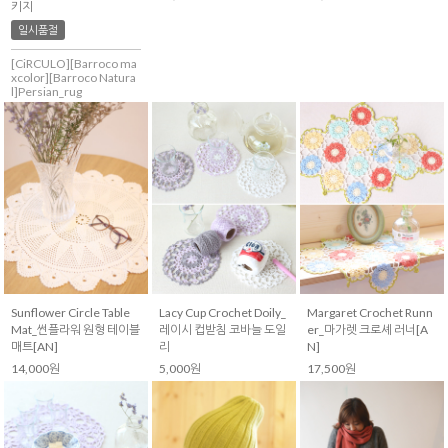
키지
일시품절
[CiRCULO][Barroco ma
xcolor][Barroco Natura
l]Persian_rug
Sunflower Circle Table
Lacy Cup Crochet Doily_
Margaret Crochet Runn
Mat_썬플라워 원형 테이블
레이시 컵받침 코바늘 도일
er_마가렛 크로셰 러너[A
매트[AN]
리
N]
14,000원
5,000원
17,500원