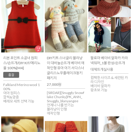
리본 포인트 소공녀 원피
DIY키트 스너글리 블라냥
팔로마 베이비 알파카 카라
스/손뜨개/DIY KIT/메리노
이 대바늘손뜨개 베이비 애
넥워머_1볼 완성/손뜨개
울 100%[M4]
착인형 유아 아기 서다스너
대체뜨개실사용
글리스노우플레이크청키
품절
컴팩한 사이즈 & 세련된 카
패키지
라 디자인
27,000원
Falkland Merino wool 1
베이비 알파카
00%
왕초보 가능
[SIRDAR][Snuggly Snowf
여아 원피스
lake Chunky]PK_ANN_
깜찍&앙증
Snuggly_blanyangee
베레모 세트 선택 가능
언제나 나를 반기는
블라냥이 인형
애착인형