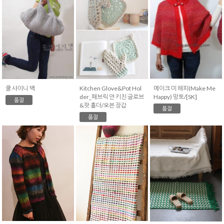
쿨 샤이니 백
Kitchen Glove&Pot Hol
메이크 미 해피(Make Me
der_패브릭 얀 키친 글로브
Happy) 망토/[SK]
품절
&팟 홀더/오븐 장갑
품절
품절