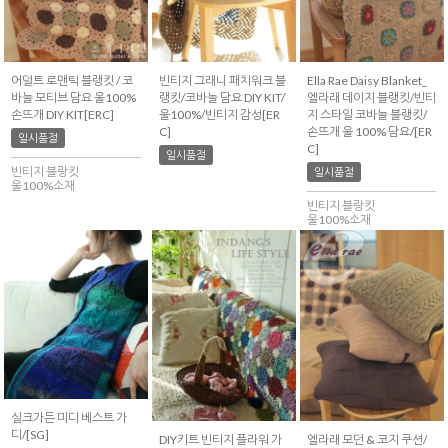
어덜트 로맨틱 블랭킷 / 코
빈티지 그래니 패치워크 블
Ella Rae Daisy Blanket_
바늘 모티브 담요 울100%
랭킷/코바늘 담요 DIY KIT/
엘라래 데이지 블랭킷/빈티
손뜨개 DIY KIT[ERC]
울100%/빈티지 감성[ER
지 스타일 코바늘 블랭킷/
C]
손뜨개 울 100% 담요/[ER
일시품절
C]
일시품절
빈티지 블랑킷
일시품절
울100%소재
빈티지 블랑킷
울100%소재
실크가든 미디 베스트 가
디/[SG]
DIY키트 빈티지 플라워 가
엘라래 모던 & 코지 쿠션/