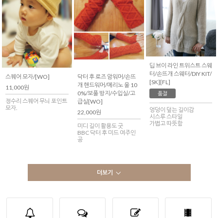
딥 브이 라인 트위스트 스웨
터/손뜨개 스웨터/DIY KIT/
스퀘어 모자/[WO]
닥터 후 로즈 암워머/손뜨
[SK][FL]
개 핸드워머/메리노 울 10
11,000원
0%/보풀 방지/수입실/고
품절
정수리 스퀘어 무늬 포인트
급실[WO]
모자.
엉덩이 덮는 길이감
22,000원
시스루 스타일
가볍고 따뜻함
미디 길이 활용도 굿
BBC 닥터 후 미드 여주인
공
더보기