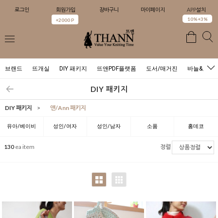
로그인
회원가입
장바구니
마이페이지
APP설치
0
10%+3%
+2000 P
브랜드
뜨개실
DIY 패키지
뜨앤PDF플랫폼
도서/매거진
바늘&도구
DIY 패키지
DIY 패키지
>
앤/Ann 패키지
유아/베이비
성인/여자
성인/남자
소품
홈데코
130
ea item
정렬