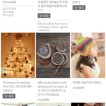
152,600원
든 블랭킷 코바늘손뜨개 담
[ERC]
요 엘라래엘라래클래식패
일시품절
실키의 향연
키지
실크 45%
미디 길이
일시품절
[Ella Rae][Ella Rae Classi
c]Vintage_flower_garde
n_blanket
Silk Garden Sock Croch
Christmas Ornament_
큐레욘 귀덮개 모자/[KY]
et Beanie & Tie Scarf_실
크리스마스 오너먼트 패키
16,800원
크 가든 삭 크로셰 비니 &
지[ERC]
타이 스카프/[SGS]
일시품절
31,800원