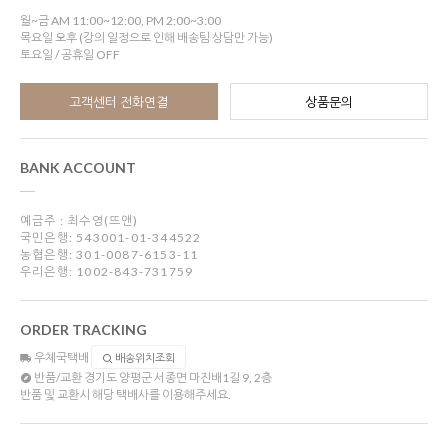
월~금 AM 11:00~12:00, PM 2:00~3:00
목요일 오후 (강의 일정으로 인해 배송팀 상담만 가능)
토요일 / 공휴일 OFF
고객센터 전화연결
상품문의
BANK ACCOUNT
예금주 : 최수영(뜨앤)
국민은행: 543001-01-344522
농협은행: 301-0087-6153-11
우리은행: 1002-843-731759
ORDER TRACKING
우체국택배
배송위치조회
반품/교환
경기도 양평군 서종면 마진배1길 9, 2층
반품 및 교환시 해당 택배사를 이용해주세요.