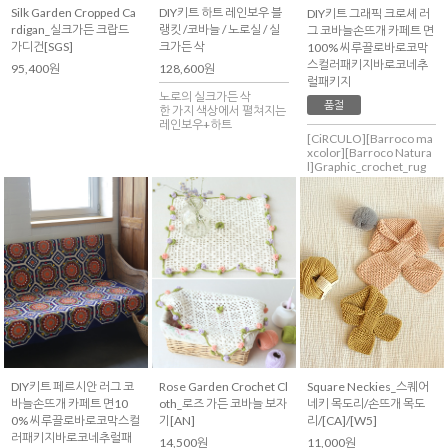
Silk Garden Cropped Ca
DIY키트 하트 레인보우 블
DIY키트 그래픽 크로셰 러
rdigan_실크가든 크랍드
랭킷 /코바늘 / 노로실 / 실
그 코바늘손뜨개 카페트 면
가디건[SGS]
크가든 삭
100% 씨루끌로바로코막
스컬러패키지바로코네추
95,400원
128,600원
럴패키지
노로의 실크가든 삭
품절
한 가지 색상에서 펼쳐지는
레인보우+하트
[CiRCULO][Barroco ma
xcolor][Barroco Natura
l]Graphic_crochet_rug
Square Neckies_스퀘어
DIY키트 페르시안 러그 코
Rose Garden Crochet Cl
네키 목도리/손뜨개 목도
바늘손뜨개 카페트 면10
oth_로즈 가든 코바늘 보자
리/[CA]/[W5]
0% 씨루끌로바로코막스컬
기[AN]
러패키지바로코네추럴패
11,000원
14,500원