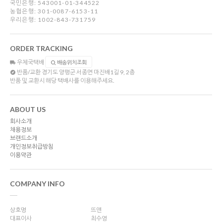
국민은행: 543001-01-344522
농협은행: 301-0087-6153-11
우리은행: 1002-843-731759
ORDER TRACKING
우체국택배
배송위치조회
반품/교환
경기도 양평군 서종면 마진배1길 9, 2층
반품 및 교환시 해당 택배사를 이용해주세요.
ABOUT US
회사소개
채용정보
브랜드소개
개인정보취급방침
이용약관
COMPANY INFO
상호명
뜨앤
대표이사
최수영