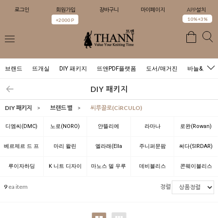
로그인
회원가입
장바구니
마이페이지
APP설치
0
10%+3%
+2000 P
브랜드
뜨개실
DIY 패키지
뜨앤PDF플랫폼
도서/매거진
바늘&도구
DIY 패키지
DIY 패키지
>
브랜드 별
>
씨루끌로(CiRCULO)
디엠씨(DMC)
노로(NORO)
얀뜰리에
라마나
로완(Rowan)
(YARNTELIER)
(LAMANA)
베르제르 드 프
마리 왈린
엘라래(Ella
주니퍼문팜
써다(SIRDAR)
랑스(BERGERE
(Marie Wallin)
Rae)
(JUNIPER
루이자하딩
K 니트 디자이
마노스 델 우루
데비블리스
콘웨이블리스
DE FRANCE)
MOON FARM)
(Louisa
너 위드 뜨앤(K
과이(Manos
(Debbie Bliss)
(Conway Bliss)
9
ea item
정렬
Harding)
Knit Designer
del Uruguay)