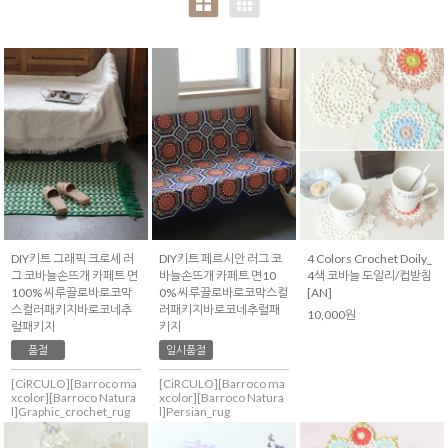
with
Annknitting)
DIY키트 그래픽 크로셰 러
DIY키트 페르시안 러그 코
4 Colors Crochet Doily_
그 코바늘손뜨개 카페트 면
바늘손뜨개 카페트 면10
4색 코바늘 도일리/컵받침
100% 씨루끌로바로코막
0% 씨루끌로바로코막스컬
[AN]
스컬러패키지바로코네추
러패키지바로코네추럴패
10,000원
럴패키지
키지
품절
일시품절
[CiRCULO][Barroco ma
[CiRCULO][Barroco ma
xcolor][Barroco Natura
xcolor][Barroco Natura
l]Graphic_crochet_rug
l]Persian_rug