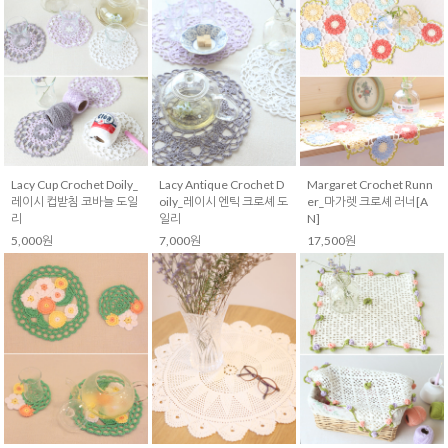
Lacy Cup Crochet Doily_
Lacy Antique Crochet D
Margaret Crochet Runn
레이시 컵받침 코바늘 도일
oily_레이시 엔틱 크로셰 도
er_마가렛 크로셰 러너[A
리
일리
N]
5,000원
7,000원
17,500원