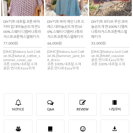
DIY키트 네추럴 코튼 써머
DIY키트 써머 제인 니트 드
DIY키트 모티브 쿠션 코바
커버 업 대바늘손뜨개 면1
레스 대바늘손뜨개 면10
늘손뜨개 면100% 디엠씨
00% 스웨터 디엠씨나투라
0% 스웨터 디엠씨나투라
나투라저스트코튼엑스엘
저스트코튼엑스엘패키지
저스트코튼엑스엘패키지
패키지
77,000원
66,000원
33,000원
[DMC][Natura Just Cott
[DMC][Natura Just Cott
[DMC][Natura Just Cott
on XL]Natural_cotton_s
on XL]Summer_jane_kn
on XL]Motif_cousion
ummer_cover_up
it_dress
굵은 면사로 Easy하게/
코튼 100% 네추럴 소재
코튼 100% 네추럴 소재
코튼 100% 네추럴 소재
굵은 면사로 Easy하게
굵은 면사로 Easy하게
NOTICE
Q&A
REVIEW
니팅무비