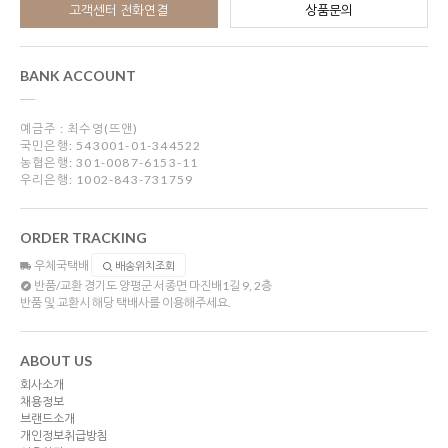
고객센터 전화연결
상품문의
BANK ACCOUNT
예금주 : 최수영(뜨앤)
국민은행: 543001-01-344522
농협은행: 301-0087-6153-11
우리은행: 1002-843-731759
ORDER TRACKING
우체국택배
배송위치조회
반품/교환
경기도 양평군 서종면 마진배1길 9, 2층
반품 및 교환시 해당 택배사를 이용해주세요.
ABOUT US
회사소개
채용정보
브랜드소개
개인정보취급방침