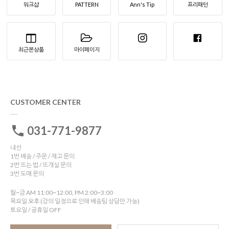
워크샵
PATTERN
Ann's Tip
프리패턴
최근본상품
마이페이지
CUSTOMER CENTER
031-771-9877
내선
1번 배송 / 주문 / 재고 문의
2번 뜨는 법 / 뜨개실 문의
3번 도매 문의
월~금 AM 11:00~12:00, PM 2:00~3:00
목요일 오후 (강의 일정으로 인해 배송팀 상담만 가능)
토요일 / 공휴일 OFF