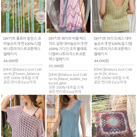
DIY키트 플로라 발란스 코
DIY키트 웨이브 버블 텍스
DIY키트 브이 드레스 대바
바늘손뜨개 면100% 디엠
쳐드 길렛 대바늘손뜨개 면
늘손뜨개 면100% 탑 디엠
씨나투라저스트코튼엑스
100% 가디건 조끼 볼레로
씨나투라저스트코튼엑스
엘패키지
디엠씨나투라저스트코튼
엘패키지
엑스엘패키지
66,000원
44,000원
55,000원
[DMC][Natura Just Cott
[DMC][Natura Just Cott
on XL]Flower_balance
on XL]V_dress
[DMC][Natura Just Cott
코튼 100% 네추럴 소재
코튼 100% 네추럴 소재
on XL]Wave_bubble_tex
굵은 면사로 Easy하게
굵은 면사로 Easy하게
tured_gilet
코튼 100% 네추럴 소재
굵은 면사로 Easy하게