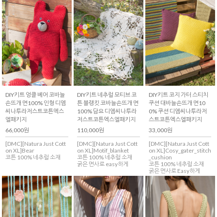
DIY키트 엉클 베어 코바늘
DIY키트 네추럴 모티브 코
DIY키트 코지 가터 스티치
손뜨개 면100% 인형 디엠
튼 블랭킷 코바늘손뜨개 면
쿠션 대바늘손뜨개 면10
씨나투라저스트코튼엑스
100% 담요 디엠씨나투라
0% 쿠션 디엠씨나투라저
엘패키지
저스트코튼엑스엘패키지
스트코튼엑스엘패키지
66,000원
110,000원
33,000원
[DMC][Natura Just Cott
[DMC][Natura Just Cott
[DMC][Natura Just Cott
on XL]Bear
on XL]Motif_blanket
on XL]Cosy_gater_stitch
코튼 100% 네추럴 소재
코튼 100% 네추럴 소재
_cushion
굵은 면사로 easy하게
코튼 100% 네추럴 소재
굵은 면사로 Easy하게