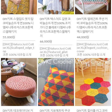
DIY키트 스캘럽드 엣지 탑
DIY키트 텍스쳐드 길렛 코
DIY키트 엘레건트 쿠션 커
코바늘손뜨개 면100% 디
바늘손뜨개 면100% 조끼
버 코바늘손뜨개 면100%
엠씨나투라저스트코튼엑
가디건 볼레로 디엠씨나투
디엠씨나투라저스트코튼
스엘패키지
라저스트코튼엑스엘패키
엑스엘패키지
지
55,000원
44,000원
66,000원
[DMC][Natura Just Cott
[DMC][Natura Just Cott
on XL]Scalloped_edge_t
on XL]Elegant_cushion_
[DMC][Natura Just Cott
op
cover
on XL]Textured_gilet
코튼 100% 네추럴 소재
코튼 100% 네추럴 소재
코튼 100% 네추럴 소재
DIY키트 데코레이티브 커
DIY키트 지오메트릭 쿠션
DIY키트 컬러풀 러그 코바