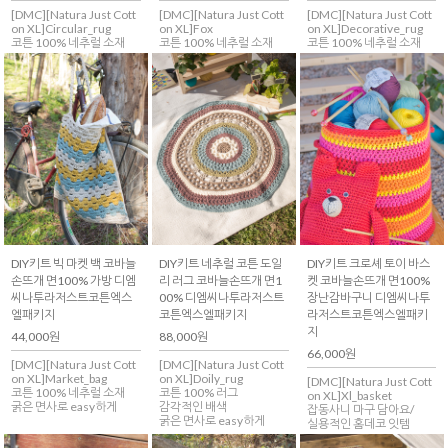
[DMC][Natura Just Cott
[DMC][Natura Just Cott
[DMC][Natura Just Cott
on XL]Circular_rug
on XL]Fox
on XL]Decorative_rug
코튼 100% 네추럴 소재
코튼 100% 네추럴 소재
코튼 100% 네추럴 소재
DIY키트 빅 마켓 백 코바늘
DIY키트 네추럴 코튼 도일
DIY키트 크로셰 토이 바스
손뜨개 면100% 가방 디엠
리 러그 코바늘손뜨개 면1
켓 코바늘손뜨개 면100%
씨나투라저스트코튼엑스
00% 디엠씨나투라저스트
장난감바구니 디엠씨나투
엘패키지
코튼엑스엘패키지
라저스트코튼엑스엘패키
지
44,000원
88,000원
66,000원
[DMC][Natura Just Cott
[DMC][Natura Just Cott
on XL]Market_bag
on XL]Doily_rug
[DMC][Natura Just Cott
코튼 100% 네추럴 소재
코튼 100% 러그
on XL]Xl_basket
굵은 면사로 easy하게
감각적인 배색
잡동사니 마구 담아요/
굵은 면사로 easy하게
실용적인 홈데코 잇템