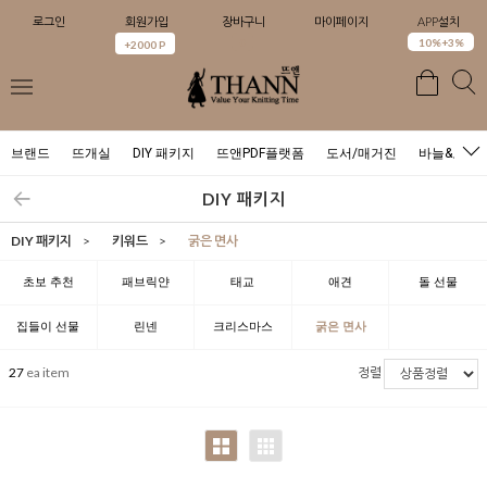
로그인
회원가입
장바구니
마이페이지
APP설치
0
10%+3%
+2000 P
브랜드
뜨개실
DIY 패키지
뜨앤PDF플랫폼
도서/매거진
바늘&도구
DIY 패키지
DIY 패키지
>
키워드
>
굵은 면사
초보 추천
패브릭얀
태교
애견
돌 선물
집들이 선물
린넨
크리스마스
굵은 면사
27
ea item
정렬