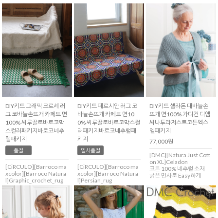
DIY키트 그래픽 크로셰 러
DIY키트 페르시안 러그 코
DIY키트 셀라돈 대바늘손
그 코바늘손뜨개 카페트 면
바늘손뜨개 카페트 면10
뜨개 면100% 가디건 디엠
100% 씨루끌로바로코막
0% 씨루끌로바로코막스컬
씨나투라저스트코튼엑스
스컬러패키지바로코네추
러패키지바로코네추럴패
엘패키지
럴패키지
키지
77,000원
품절
일시품절
[DMC][Natura Just Cott
on XL]Celadon
[CiRCULO][Barroco ma
[CiRCULO][Barroco ma
코튼 100% 네추럴 소재
xcolor][Barroco Natura
xcolor][Barroco Natura
굵은 면사로 Easy하게
l]Graphic_crochet_rug
l]Persian_rug