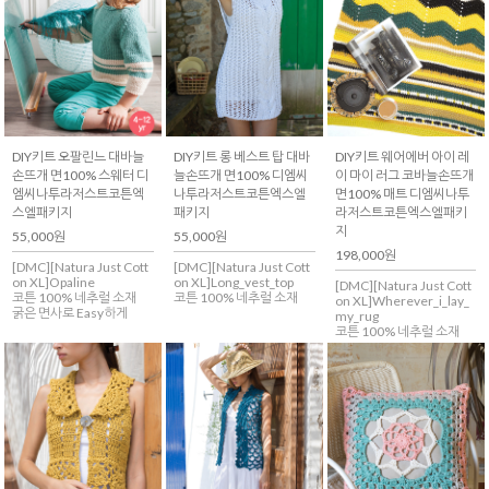
DIY키트 오팔린느 대바늘
DIY키트 롱 베스트 탑 대바
DIY키트 웨어에버 아이 레
손뜨개 면100% 스웨터 디
늘손뜨개 면100% 디엠씨
이 마이 러그 코바늘손뜨개
엠씨나투라저스트코튼엑
나투라저스트코튼엑스엘
면100% 매트 디엠씨나투
스엘패키지
패키지
라저스트코튼엑스엘패키
지
55,000원
55,000원
198,000원
[DMC][Natura Just Cott
[DMC][Natura Just Cott
on XL]Opaline
on XL]Long_vest_top
[DMC][Natura Just Cott
코튼 100% 네추럴 소재
코튼 100% 네추럴 소재
on XL]Wherever_i_lay_
굵은 면사로 Easy하게
my_rug
코튼 100% 네추럴 소재