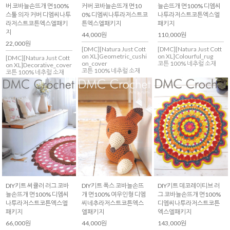
버 코바늘손뜨개 면100%
커버 코바늘손뜨개 면10
늘손뜨개 면100% 디엠씨
스툴 의자 커버 디엠씨나투
0% 디엠씨나투라저스트코
나투라저스트코튼엑스엘
라저스트코튼엑스엘패키
튼엑스엘패키지
패키지
지
44,000원
110,000원
22,000원
[DMC][Natura Just Cott
[DMC][Natura Just Cott
on XL]Geometric_cushi
on XL]Colourful_rug
[DMC][Natura Just Cott
on_cover
코튼 100% 네추럴 소재
on XL]Decorative_cover
코튼 100% 네추럴 소재
코튼 100% 네추럴 소재
DIY키트 써큘러 러그 코바
DIY키트 폭스 코바늘손뜨
DIY키트 데코레이티브 러
늘손뜨개 면100% 디엠씨
개 면100% 여우인형 디엠
그 코바늘손뜨개 면100%
나투라저스트코튼엑스엘
씨네추라저스트코튼엑스
디엠씨나투라저스트코튼
패키지
엘패키지
엑스엘패키지
66,000원
44,000원
143,000원