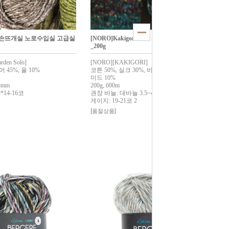
 손뜨개실 노로수입실 고급실
[NORO]Kakigori/노로 카키고리 뜨개실 1볼
_200g
rden Solo]
[NORO][KAKIGORI]
 45%, 울 10%
코튼 50%, 실크 30%, 비스코스 10%, 폴리아
미드 10%
5mm
200g, 600m
*14-16코
권장 바늘: 대바늘 3.5~4.0mm
게이지: 19-21코 2
[품절상품]