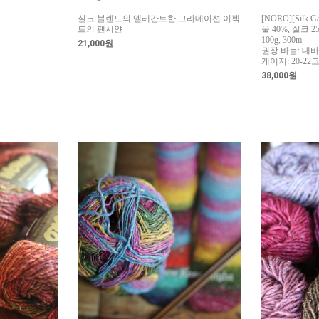
실크 블렌드의 엘레간트한 그라데이션 이펙
[NORO][Silk Ga
트의 팬시얀
울 40%, 실크 
100g, 300m
21,000원
권장 바늘: 대바늘
게이지: 20-22코
38,000원