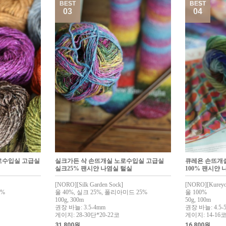
BEST
BEST
03
04
로수입실 고급실
실크가든 삭 손뜨개실 노로수입실 고급실
큐레욘 손뜨개
실크25% 팬시얀 나염실 털실
100% 팬시얀 
[NORO][Silk Garden Sock]
[NORO][Kureyo
0%
울 40%, 실크 25%, 폴리아미드 25%
울 100%
100g, 300m
50g, 100m
권장 바늘: 3.5-4mm
권장 바늘: 4.5-
게이지: 28-30단*20-22코
게이지: 14-16코
31,800원
16,800원