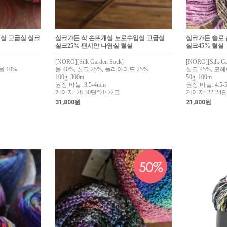
실 고급실 실크
실크가든 삭 손뜨개실 노로수입실 고급실
실크가든 솔로
실크25% 팬시얀 나염실 털실
실크45% 털실
[NORO][Silk Garden Sock]
[NORO][Silk Ga
울 10%
울 40%, 실크 25%, 폴리아미드 25%
실크 45%, 모헤어
100g, 300m
50g, 100m
권장 바늘: 3.5-4mm
권장 바늘: 4.5-
게이지: 28-30단*20-22코
게이지: 22-24단
31,800원
21,800원