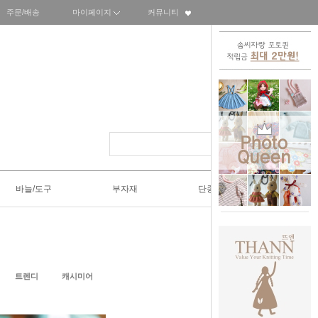
주문/배송
마이페이지
커뮤니티
바늘/도구
부자재
단종SALE50%
트렌디
캐시미어