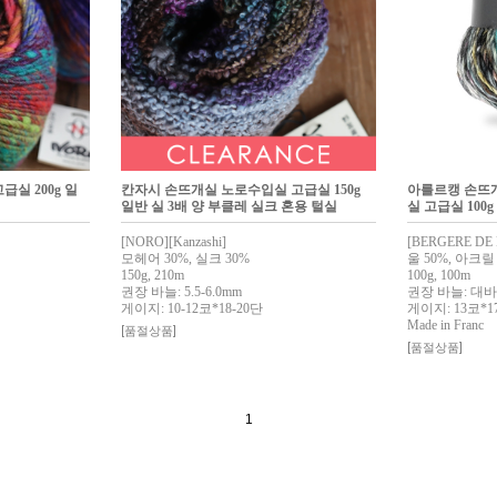
실 200g 일
칸자시 손뜨개실 노로수입실 고급실 150g
아를르캥 손뜨
일반 실 3배 양 부클레 실크 혼용 털실
실 고급실 100g
[NORO][Kanzashi]
[BERGERE DE 
모헤어 30%, 실크 30%
울 50%, 아크릴
150g, 210m
100g, 100m
권장 바늘: 5.5-6.0mm
권장 바늘: 대바늘
게이지: 10-12코*18-20단
게이지: 13코*1
Made in Franc
[품절상품]
[품절상품]
1