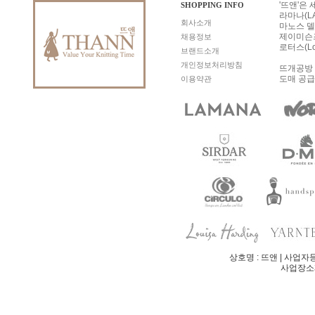
'뜨앤'은
SHOPPING INFO
라마나(LA
회사소개
마노스 델 
제이미슨즈 
채용정보
로터스(Lo
브랜드소개
개인정보처리방침
뜨개공방 
도매 공급
이용약관
상호명 : 뜨앤 | 사업자등
사업장소재지