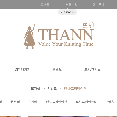
로그인
회원가입
장바구니
2,000WON
DIY 패키지
왕초보
도서/간행물
뜨개실
>
키워드
>
팬시/그라데이션
실
굵은 실
럭셔리
팬시/그라데이션
트위드/페어아일
수업용