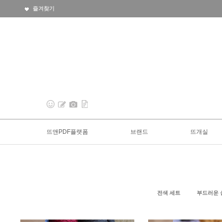
즐겨찾기
뜨앤PDF플랫폼
브랜드
뜨개실
전색 세트
부드러운 