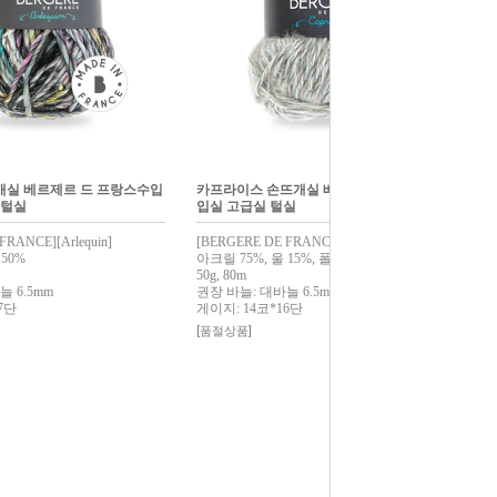
개실 베르제르 드 프랑스수입
카프라이스 손뜨개실 베르제르 드 프랑스수
 털실
입실 고급실 털실
FRANCE][Arlequin]
[BERGERE DE FRANCE][Caprice]
 50%
아크릴 75%, 울 15%, 폴리에스터 10%
50g, 80m
 6.5mm
권장 바늘: 대바늘 6.5mm
7단
게이지: 14코*16단
[품절상품]