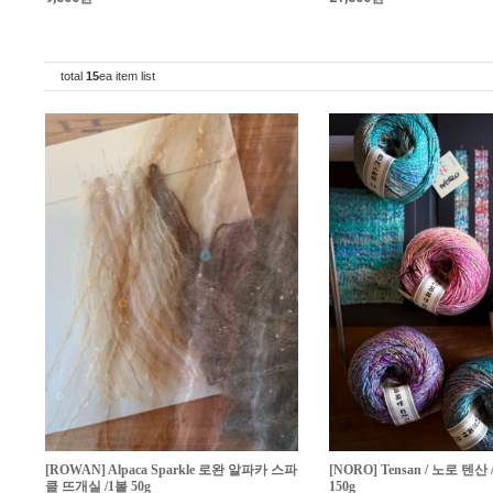
total
15
ea item list
[ROWAN] Alpaca Sparkle 로완 알파카 스파
[NORO] Tensan / 노로 텐산
클 뜨개실 /1볼 50g
150g