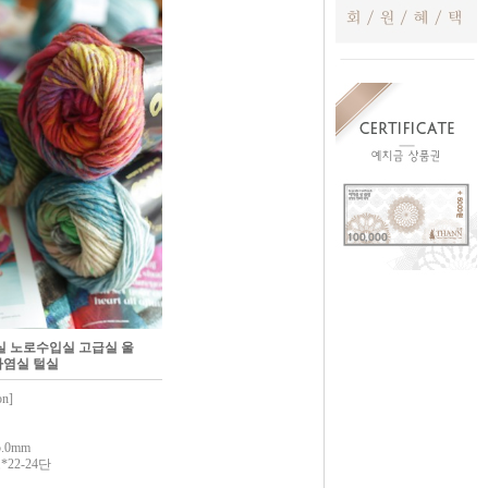
실 노로수입실 고급실 울
나염실 털실
n]
5.0mm
*22-24단