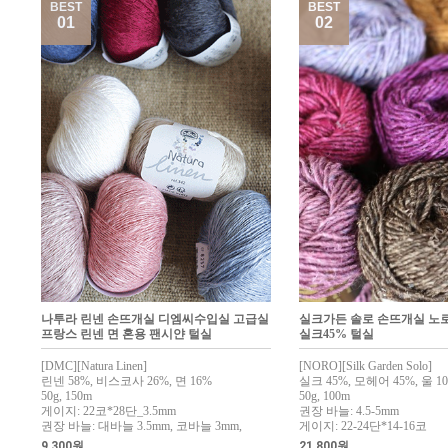
BEST
BEST
01
02
나투라 린넨 손뜨개실 디엠씨수입실 고급실
실크가든 솔로 손뜨개실 노
프랑스 린넨 면 혼용 팬시얀 털실
실크45% 털실
[DMC][Natura Linen]
[NORO][Silk Garden Solo]
린넨 58%, 비스코사 26%, 면 16%
실크 45%, 모헤어 45%, 울 1
50g, 150m
50g, 100m
게이지: 22코*28단_3.5mm
권장 바늘: 4.5-5mm
권장 바늘: 대바늘 3.5mm, 코바늘 3mm,
게이지: 22-24단*14-16코
9,300원
21,800원