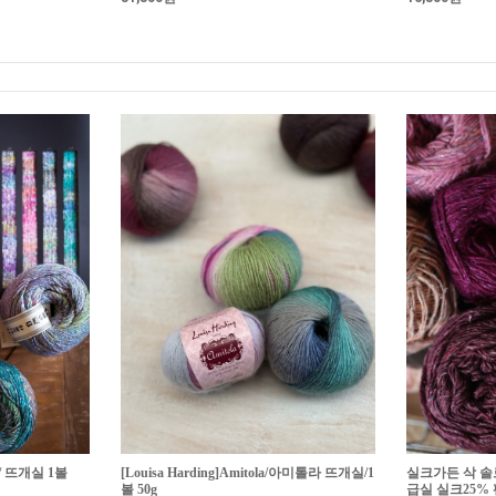
 / 뜨개실 1볼
[Louisa Harding]Amitola/아미톨라 뜨개실/1
실크가든 삭 솔
볼 50g
급실 실크25%