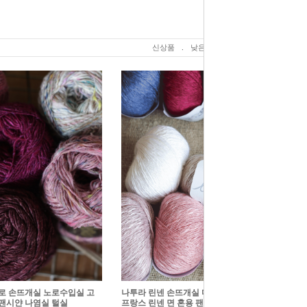
신상품
.
낮은가격
.
높은가격
로 손뜨개실 노로수입실 고
나투라 린넨 손뜨개실 디엠씨수입실 고급실
 팬시얀 나염실 털실
프랑스 린넨 면 혼용 팬시얀 털실