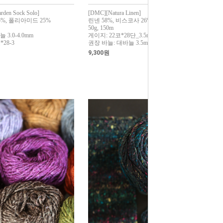
rden Sock Solo]
[DMC][Natura Linen]
25%, 폴리아미드 25%
린넨 58%, 비스코사 26%, 면 16%
50g, 150m
 3.0-4.0mm
게이지: 22코*28단_3.5mm
*28-3
권장 바늘: 대바늘 3.5mm, 코바늘 3mm,
9,300원