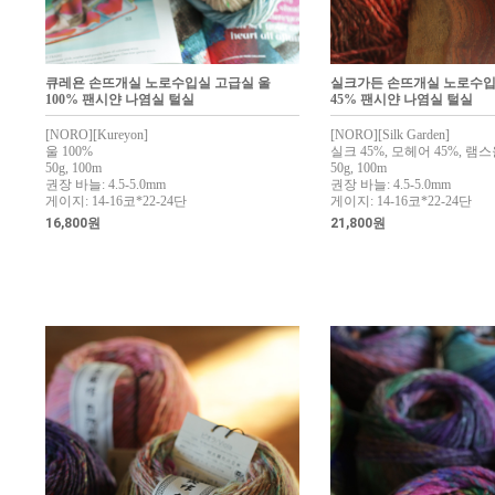
큐레욘 손뜨개실 노로수입실 고급실 울
실크가든 손뜨개실 노로수입
100% 팬시얀 나염실 털실
45% 팬시얀 나염실 털실
[NORO][Kureyon]
[NORO][Silk Garden]
울 100%
실크 45%, 모헤어 45%, 램스
50g, 100m
50g, 100m
권장 바늘: 4.5-5.0mm
권장 바늘: 4.5-5.0mm
게이지: 14-16코*22-24단
게이지: 14-16코*22-24단
16,800원
21,800원