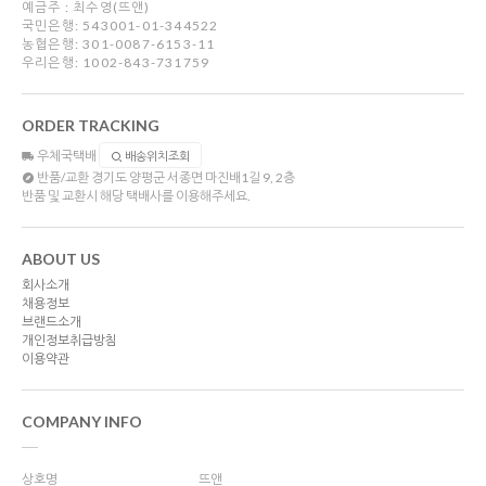
예금주 : 최수영(뜨앤)
국민은행: 543001-01-344522
농협은행: 301-0087-6153-11
우리은행: 1002-843-731759
ORDER TRACKING
우체국택배
배송위치조회
반품/교환
경기도 양평군 서종면 마진배1길 9, 2층
반품 및 교환시 해당 택배사를 이용해주세요.
ABOUT US
회사소개
채용정보
브랜드소개
개인정보취급방침
이용약관
COMPANY INFO
상호명
뜨앤