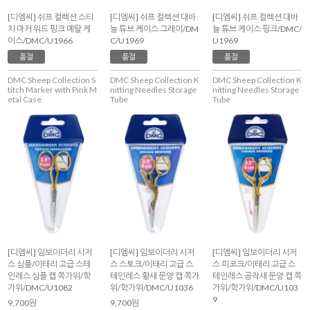
[디엠씨] 쉬프 컬렉션 스티
[디엠씨] 쉬프 컬렉션 대바
[디엠씨] 쉬프 컬렉션 대바
치 마커 위드 핑크 메탈 케
늘 튜브 케이스 그레이/DM
늘 튜브 케이스 핑크/DMC/
이스/DMC/U1966
C/U1969
U1969
품절
품절
품절
DMC Sheep Collection S
DMC Sheep Collection K
DMC Sheep Collection K
titch Marker with Pink M
nitting Needles Storage
nitting Needles Storage
etal Case
Tube
Tube
[디엠씨] 임보이더리 시저
[디엠씨] 임보이더리 시저
[디엠씨] 임보이더리 시저
스 심플/이태리 고급 스테
스 스토크/이태리 고급 스
스 피코크/이태리 고급 스
인레스 심플 캡 쪽가위/학
테인레스 황새 문양 캡 쪽가
테인레스 공작새 문양 캡 쪽
가위/DMC/U1082
위/학가위/DMC/U1036
가위/학가위/DMC/U103
9
9,700원
9,700원