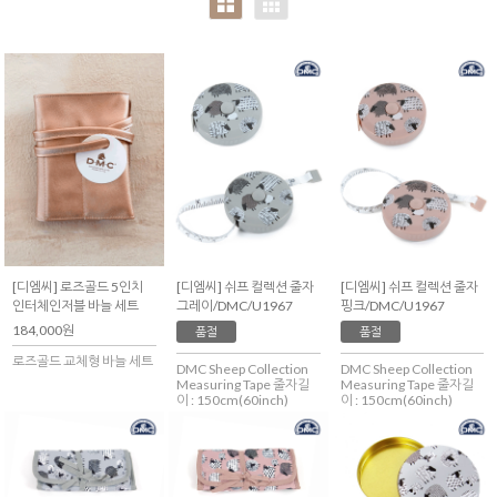
[디엠씨] 로즈골드 5인치
[디엠씨] 쉬프 컬렉션 줄자
[디엠씨] 쉬프 컬렉션 줄자
인터체인저블 바늘 세트
그레이/DMC/U1967
핑크/DMC/U1967
184,000원
품절
품절
로즈골드 교체형 바늘 세트
DMC Sheep Collection
DMC Sheep Collection
Measuring Tape 줄자길
Measuring Tape 줄자길
이 : 150cm(60inch)
이 : 150cm(60inch)