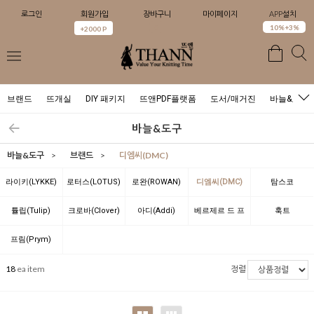
로그인
회원가입
장바구니
마이페이지
APP설치
0
10%+3%
+2000 P
브랜드
뜨개실
DIY 패키지
뜨앤PDF플랫폼
도서/매거진
바늘&도구
바늘&도구
바늘&도구
>
브랜드
>
디엠씨(DMC)
라이키(LYKKE)
로터스(LOTUS)
로완(ROWAN)
디엠씨(DMC)
탐스코
(TAMSCO)
튤립(Tulip)
크로바(Clover)
아디(Addi)
베르제르 드 프
훅트
랑스(BERGERE
(Hoooked)
프림(Prym)
DE FRANCE)
18
ea item
정렬