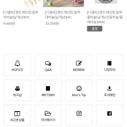
[디엠씨] 핸드 페인팅 밤부
[디엠씨] 핸드 페인팅 밤부
[디엠씨] 핸드 페인팅 밤부
코바늘(낱개)/DMC
대바늘(낱개)/DMC
줄바늘(낱개)/진동바늘/둘
레바늘/DMC
9,600원
13,300원
품절
NOTICE
Q&A
REVIEW
니팅무비
워크샵
PATTERN
Ann's Tip
프리패턴
최근본상품
마이페이지