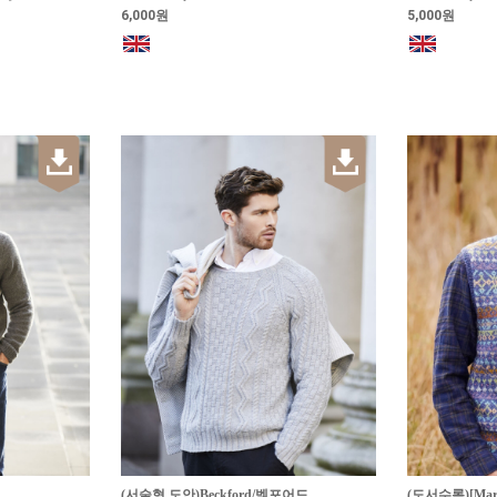
6,000원
5,000원
(서술형 도안)Beckford/벡포어드
(도서수록)[Marie