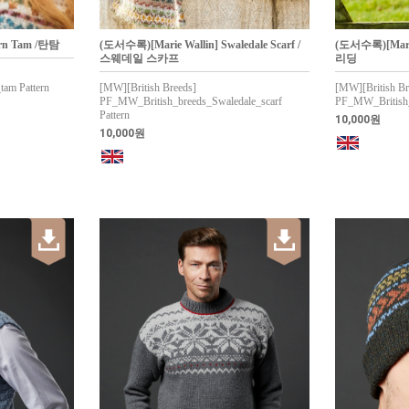
arn Tam /탄탐
(도서수록)[Marie Wallin] Swaledale Scarf /
(도서수록)[Marie
스웨데일 스카프
리딩
am Pattern
[MW][British Breeds]
[MW][British Br
PF_MW_British_breeds_Swaledale_scarf
PF_MW_British_b
Pattern
10,000원
10,000원