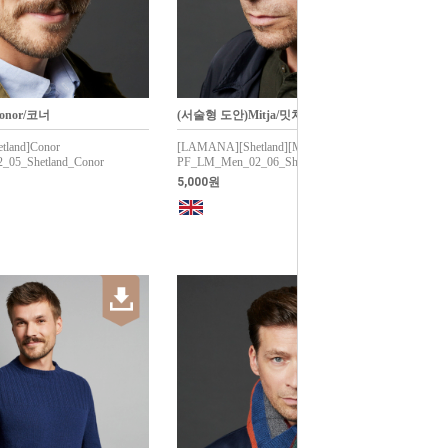
onor/코너
(서술형 도안)Mitja/밋차
land]Conor
[LAMANA][Shetland][Milano]Mitja
05_Shetland_Conor
PF_LM_Men_02_06_Shetland_Milano_Mitja
5,000원