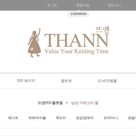
로그인
회원가입
장바구니
2,000WON
DIY 패키지
왕초보
도서/간행물
뜨앤PDF플랫폼
>
남성 카테고리 별
베스트
넥워머/카울
목도리
장갑/암워머
모자/비니
양말