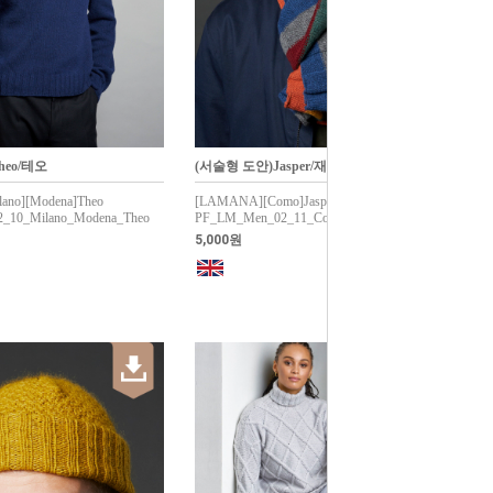
heo/테오
(서술형 도안)Jasper/재스퍼
ano][Modena]Theo
[LAMANA][Como]Jasper
_10_Milano_Modena_Theo
PF_LM_Men_02_11_Como_Jasper
5,000원