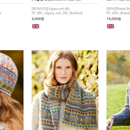
[ROWAN][Alpaca soft dk]
[MW][British Br
e
PF_RW_Alpaca_soft_DK_Beckford
PF_MW_British
6,000원
10,000원