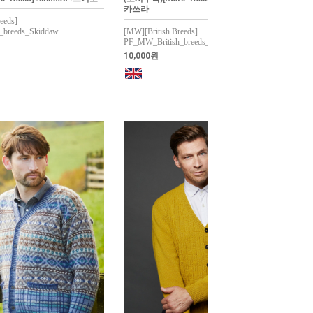
카쓰라
eeds]
_breeds_Skiddaw
[MW][British Breeds]
PF_MW_British_breeds_Blencathra
10,000원