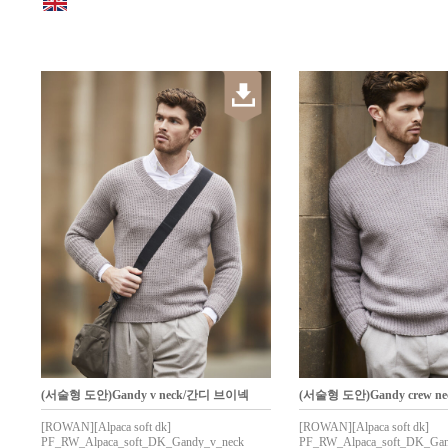
(서술형 도안)Gandy v neck/간디 브이넥
(서술형 도안)Gandy crew 
[ROWAN][Alpaca soft dk]
[ROWAN][Alpaca soft dk]
PF_RW_Alpaca_soft_DK_Gandy_v_neck
PF_RW_Alpaca_soft_DK_Gan