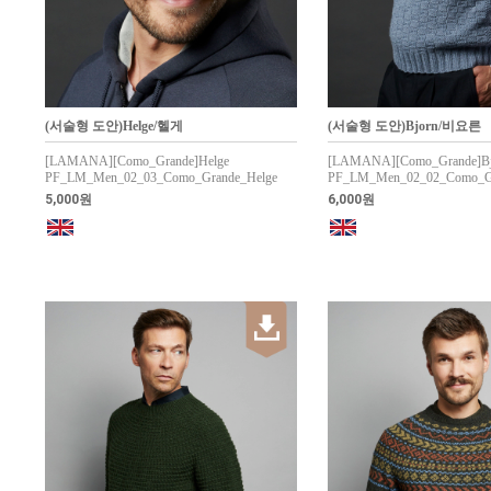
(서술형 도안)Helge/헬게
(서술형 도안)Bjorn/비요른
[LAMANA][Como_Grande]Helge
[LAMANA][Como_Grande]Bj
PF_LM_Men_02_03_Como_Grande_Helge
PF_LM_Men_02_02_Como_Gr
5,000원
6,000원