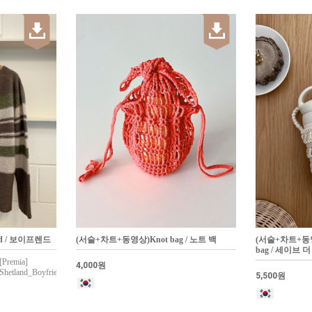
nd / 보이프렌드
(서술+차트+동영상)Knot bag / 노트 백
(서술+차트+동영상)
bag / 세이브 
Premia]
4,000원
etland_Boyfriend
5,500원