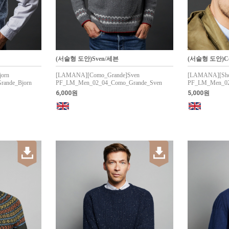
(서술형 도안)Sven/세븐
(서술형 도안)C
orn
[LAMANA][Como_Grande]Sven
[LAMANA][Shet
ande_Bjorn
PF_LM_Men_02_04_Como_Grande_Sven
PF_LM_Men_02_
6,000원
5,000원