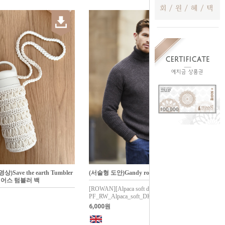
Save the earth Tumbler
(서술형 도안)Gandy roll neck/간디 롤 넥
더 어스 텀블러 백
[ROWAN][Alpaca soft dk]
PF_RW_Alpaca_soft_DK_Gandy_roll_neck
6,000원