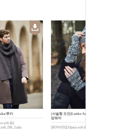
uka/루카
(서술형 도안)Lattice Armwarmers/래티스
암워머
 soft dk]
soft_DK_Luka
[ROWAN][Alpaca soft dk]