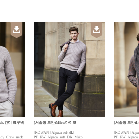
neck/간디 크루넥
(서술형 도안)Miko/마이코
(서술형 도안)L
[ROWAN][Alpaca soft dk]
[ROWAN][Alpaca
dy_Crew_neck
PF_RW_Alpaca_soft_DK_Miko
PF_RW_Alpaca_