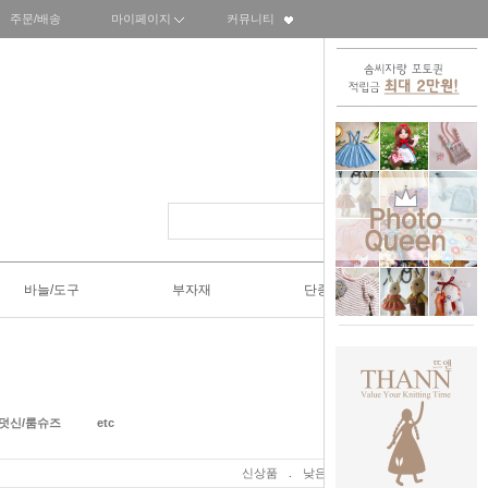
주문/배송
마이페이지
커뮤니티
바늘/도구
부자재
단종SALE50%
/덧신/룸슈즈
etc
신상품
.
낮은가격
.
높은가격