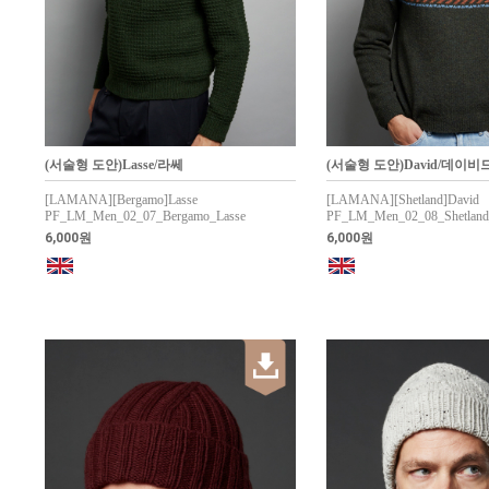
(서술형 도안)Lasse/라쎄
(서술형 도안)David/데이비
[LAMANA][Bergamo]Lasse
[LAMANA][Shetland]David
PF_LM_Men_02_07_Bergamo_Lasse
PF_LM_Men_02_08_Shetland
6,000원
6,000원