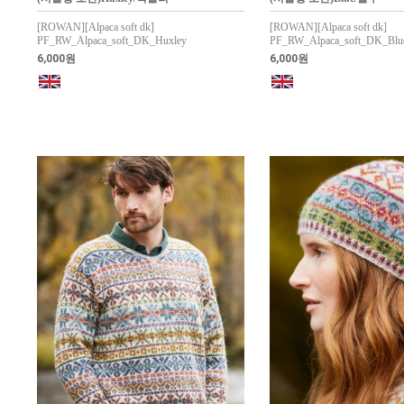
[ROWAN][Alpaca soft dk]
[ROWAN][Alpaca soft dk]
PF_RW_Alpaca_soft_DK_Huxley
PF_RW_Alpaca_soft_DK_Blu
6,000원
6,000원