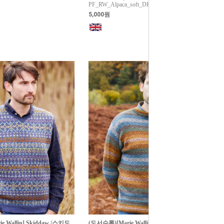
PF_RW_Alpaca_soft_DK_Lattice_Armwarmers
5,000원
 Wallin] Skiddaw /스키도
(도서수록)[Marie Wallin] Blencathra /블렌