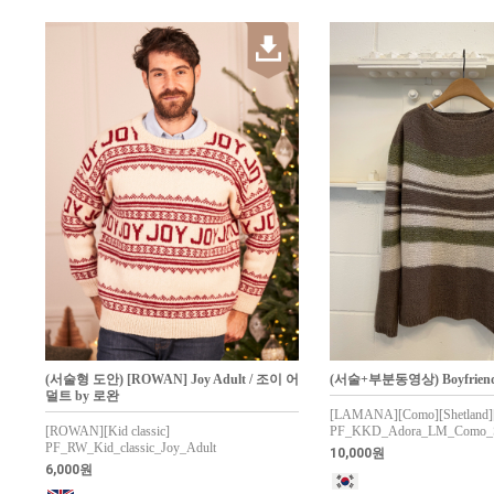
(서술형 도안) [ROWAN] Joy Adult / 조이 어
(서술+부분동영상) Boyfrie
덜트 by 로완
[LAMANA][Como][Shetland][
[ROWAN][Kid classic]
PF_KKD_Adora_LM_Como_Sh
PF_RW_Kid_classic_Joy_Adult
10,000원
6,000원