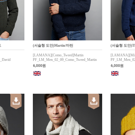
드
(서술형 도안)Martin/마틴
(서술형 도안)T
[LAMANA][Como_Tweed]Martin
[LAMANA][Mil
_David
PF_LM_Men_02_09_Como_Tweed_Martin
PF_LM_Men_02
6,000원
6,000원