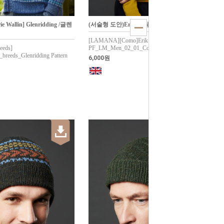
 Wallin] Glenridding /글렌
(서술형 도안)Erik/에릭
[LAMANA][Como]Erik
eeds]
PF_LM_Men_02_01_Como_Erik
reeds_Glenridding Pattern
6,000원