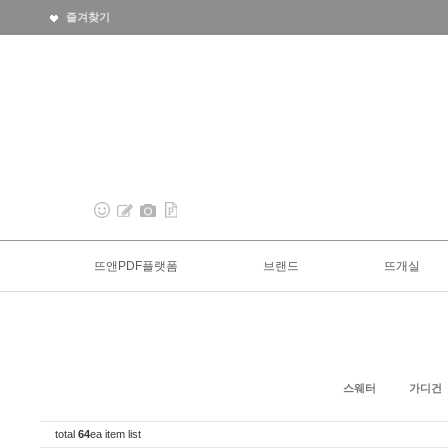
즐겨찾기
뜨앤PDF플랫폼
브랜드
뜨개실
스웨터
가디건
total
64
ea item list