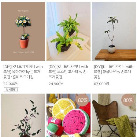
[DIY][K니트디자이너 with
[DIY][K니트디자이너 with
[DIY][K니트디자이너 with
뜨앤] 목마가렛 by 손뜨개
뜨앤] 보스턴 고사리 by 손
뜨앤] 황칠나무 by 손뜨개
꽃길 / 홈데코 뜨개질
뜨개꽃길
꽃길
22,000원
24,500원
67,000원