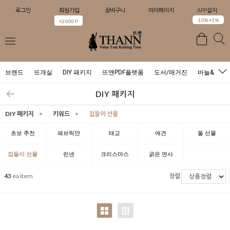
로그인
회원가입
장바구니
마이페이지
APP설치
0
10%+3%
+2000 P
브랜드
뜨개실
DIY 패키지
뜨앤PDF플랫폼
도서/매거진
바늘&도구
DIY 패키지
DIY 패키지
>
키워드
>
집들이 선물
초보 추천
패브릭얀
태교
애견
돌 선물
집들이 선물
린넨
크리스마스
굵은 면사
43
ea item
정렬