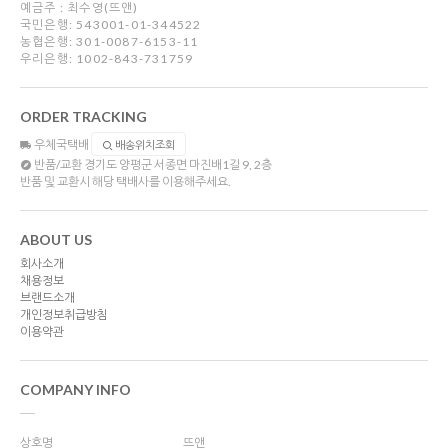
예금주 : 최수영(뜨앤)
국민은행: 543001-01-344522
농협은행: 301-0087-6153-11
우리은행: 1002-843-731759
ORDER TRACKING
우체국택배
배송위치조회
반품/교환
경기도 양평군 서종면 마진배1길 9, 2층
반품 및 교환시 해당 택배사를 이용해주세요.
ABOUT US
회사소개
채용정보
브랜드소개
개인정보취급방침
이용약관
COMPANY INFO
상호명
뜨앤