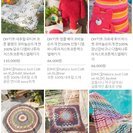
DIY키트 네추럴 모티브 코
DIY키트 엉클 베어 코바늘
DIY키트 크로셰 토이 바스
튼 블랭킷 코바늘손뜨개 면
손뜨개 면100% 인형 디엠
켓 코바늘손뜨개 면100%
100% 담요 디엠씨나투라
씨나투라저스트코튼엑스
장난감바구니 디엠씨나투
저스트코튼엑스엘패키지
엘패키지
라저스트코튼엑스엘패키
지
110,000원
66,000원
66,000원
[DMC][Natura Just Cott
[DMC][Natura Just Cott
on XL]Motif_blanket
on XL]Bear
[DMC][Natura Just Cott
코튼 100% 네추럴 소재
코튼 100% 네추럴 소재
on XL]Xl_basket
굵은 면사로 easy하게
잡동사니 마구 담아요/
실용적인 홈데코 잇템