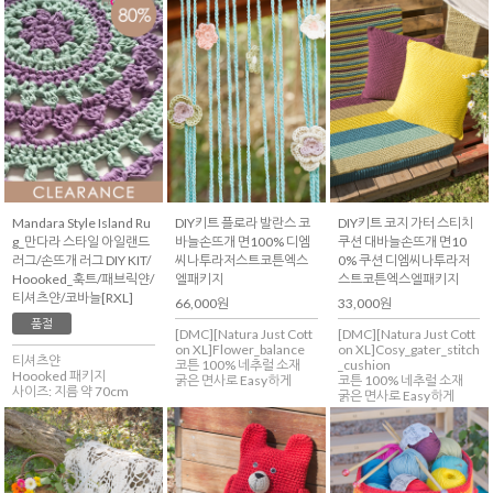
Mandara Style Island Ru
DIY키트 플로라 발란스 코
DIY키트 코지 가터 스티치
g_만다라 스타일 아일랜드
바늘손뜨개 면100% 디엠
쿠션 대바늘손뜨개 면10
러그/손뜨개 러그 DIY KIT/
씨나투라저스트코튼엑스
0% 쿠션 디엠씨나투라저
Hoooked_훅트/패브릭얀/
엘패키지
스트코튼엑스엘패키지
티셔츠얀/코바늘[RXL]
66,000원
33,000원
품절
[DMC][Natura Just Cott
[DMC][Natura Just Cott
on XL]Flower_balance
on XL]Cosy_gater_stitch
티셔츠얀
코튼 100% 네추럴 소재
_cushion
Hoooked 패키지
굵은 면사로 Easy하게
코튼 100% 네추럴 소재
사이즈: 지름 약 70cm
굵은 면사로 Easy하게