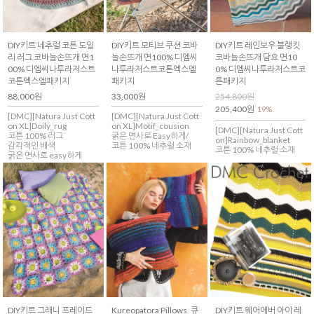
DIY키트 네추럴 코튼 도일
DIY키트 모티브 쿠션 코바
DIY키트 레인보우 블랭킷
리 러그 코바늘손뜨개 면1
늘손뜨개 면100% 디엠씨
코바늘손뜨개 담요 면10
00% 디엠씨나투라저스트
나투라저스트코튼엑스엘
0% 디엠씨나투라저스트코
코튼엑스엘패키지
패키지
튼패키지
88,000원
33,000원
254,800원
205,400원
19%
[DMC][Natura Just Cott
[DMC][Natura Just Cott
on XL]Doily_rug
on XL]Motif_cousion
[DMC][Natura Just Cott
코튼 100% 러그
굵은 면사로 Easy하게/
on]Rainbow_blanket
감각적인 배색
코튼 100% 네추럴 소재
코튼 100% 네추럴 소재
굵은 면사로 easy하게
DIY키트 그래니 프레이드
Kureopatora Pillows_큐
DIY키트 웨어에버 아이 레