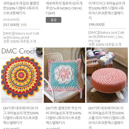
코바늘손뜨개 담요 블랭킷
레오파트라 필로우/손뜨개
이 마이 러그 코바늘손뜨개
면100% 디엠씨나투라저
쿠션/노로 NORO / DIY KI
면100% 매트 디엠씨나투
스트코튼패키지
T [KP]
라저스트코튼엑스엘패키
지
294,000원
품절
198,000원
237,000원
19%
[DMC][Natura Just Cott
[DMC][Natura Just Cott
on XL]Wherever_i_lay_
on]Granny_praid
my_rug
코튼 100% 네추럴 소재
코튼 100% 네추럴 소재
DIY키트 데코레이티브 러
DIY키트 엘레건트 쿠션 커
DIY키트 데코레이티브 커
그 코바늘손뜨개 면100%
버 코바늘손뜨개 면100%
버 코바늘손뜨개 면100%
디엠씨나투라저스트코튼
디엠씨나투라저스트코튼
스툴 의자 커버 디엠씨나투
엑스엘패키지
엑스엘패키지
라저스트코튼엑스엘패키
지