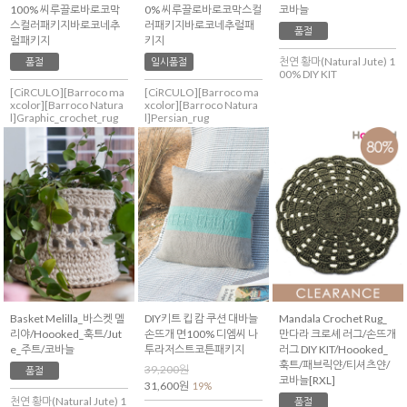
100% 씨루끌로바로코막
0% 씨루끌로바로코막스컬
코바늘
스컬러패키지바로코네추
러패키지바로코네추럴패
품절
럴패키지
키지
천연 황마(Natural Jute) 1
품절
일시품절
00% DIY KIT
[CiRCULO][Barroco ma
[CiRCULO][Barroco ma
xcolor][Barroco Natura
xcolor][Barroco Natura
l]Graphic_crochet_rug
l]Persian_rug
Basket Melilla_바스켓 멜
DIY키트 킵 캄 쿠션 대바늘
Mandala Crochet Rug_
리야/Hoooked_훅트/Jut
손뜨개 면100% 디엠씨 나
만다라 크로셰 러그/손뜨개
e_주트/코바늘
투라저스트코튼패키지
러그 DIY KIT/Hoooked_
훅트/패브릭얀/티셔츠얀/
39,200원
품절
코바늘[RXL]
31,600원
19%
천연 황마(Natural Jute) 1
품절