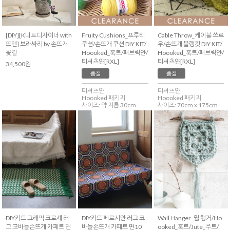
[DIY][K니트디자이너 with
Fruity Cushions_프루티
Cable Throw_케이블 쓰로
뜨앤] 보라싸리 by 손뜨개
쿠션/손뜨개 쿠션 DIY KIT/
우/손뜨개 블랭킷 DIY KIT/
꽃길
Hoooked_훅트/패브릭얀/
Hoooked_훅트/패브릭얀/
티셔츠얀[RXL]
티셔츠얀[RXL]
34,500원
품절
품절
티셔츠얀
티셔츠얀
Hoooked 패키지
Hoooked 패키지
사이즈: 약 지름 30cm
사이즈: 70cm x 175cm
DIY키트 그래픽 크로셰 러
DIY키트 페르시안 러그 코
Wall Hanger_월 행거/Ho
그 코바늘손뜨개 카페트 면
바늘손뜨개 카페트 면10
ooked_훅트/Jute_주트/