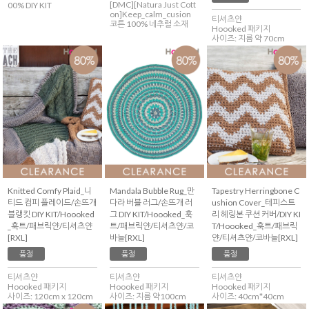
[DMC][Natura Just Cott
00% DIY KIT
on]Keep_calm_cusion
티셔츠얀
코튼 100% 네추럴 소재
Hoooked 패키지
사이즈: 지름 약 70cm
Knitted Comfy Plaid_니
Mandala Bubble Rug_만
Tapestry Herringbone C
티드 컴피 플레이드/손뜨개
다라 버블 러그/손뜨개 러
ushion Cover_테피스트
블랭킷 DIY KIT/Hoooked
그 DIY KIT/Hoooked_훅
리 헤링본 쿠션 커버/DIY KI
_훅트/패브릭얀/티셔츠얀
트/패브릭얀/티셔츠얀/코
T/Hoooked_훅트/패브릭
[RXL]
바늘[RXL]
얀/티셔츠얀/코바늘[RXL]
품절
품절
품절
티셔츠얀
티셔츠얀
티셔츠얀
Hoooked 패키지
Hoooked 패키지
Hoooked 패키지
사이즈: 120cm x 120cm
사이즈: 지름 약100cm
사이즈: 40cm*40cm