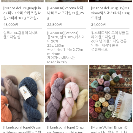
[Manos del uruguay]Fin
[LAMANA]Verona 라마
[Manos del Uruguay]Ma
o / 피노 / 소피 스카프 원작
나 베로나 뜨개실 /1볼_25
xima/막시마 / 1타래 100g
실 / 1타래 100g 뜨개실 /
g
뜨개실
48,000원
22,800원
34,000원
실크 30% 혼용의 럭셔리
[LAMANA][Verona]
워스티드 웨이트의 싱글 플
핸드다잉 실
울 50%, 실크 30%,캐시미
라이 핸드다잉 얀
어 20%
60여 년의 핸드다잉 전통
25g, 180m
의 컬러체계와 톤을
권장 바늘: 대바늘 2.75m
경험하세요.
m-4mm
게이지: 28코*38단
Made in Italy
[Handspun Hope]Organ
[Handspun Hope] Orga
[Marie Wallin] British Br
ic Merino wool/핸드스펀
nic Angora and Merino
eeds/ 마리 왈린 브리티시