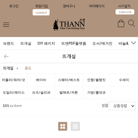
로그인
회원가입
장바구니
마이페이지
APP설치
0
10%+3%
+2000 P
브랜드
뜨개실
DIY 패키지
뜨앤PDF플랫폼
도서/매거진
바늘&도구
뜨개실
뜨개실
>
용도
머플러/워머/모
베이비
스웨터/베스트
인형/블랭킷
수세미
자
도일리/레이스
슈즈/슬리퍼
발매트/커튼
가방/홈데코
101
ea item
정렬