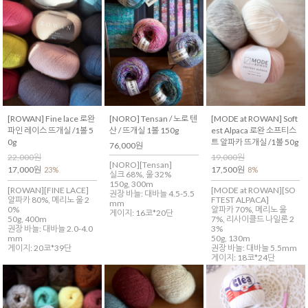
[ROWAN] Fine lace 로완
[NORO] Tensan / 노로 텐
[MODE at ROWAN] Soft
파인 레이스 뜨개실 /1볼 5
산 / 뜨개실 1볼 150g
est Alpaca 로완 소프티스
0g
트 알파카 뜨개실 /1볼 50g
76,000원
22,000원
19,000원
[NORO][Tensan]
17,000원
17,500원
23%
8%
실크 68%, 울 32%
150g, 300m
[ROWAN][FINE LACE]
[MODE at ROWAN][SO
권장 바늘: 대바늘 4.5-5.5
알파카 80%, 메리노 울 2
FTEST ALPACA]
mm
0%
알파카 70%, 메리노 울
게이지: 16코*20단
50g, 400m
7%, 리사이클드 나일론 2
권장 바늘: 대바늘 2.0-4.0
3%
mm
50g, 130m
게이지: 20코*39단
권장 바늘: 대바늘 5.5mm
게이지: 18코*24단