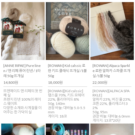
[ANNE RIPAE] Pure line
[ROWAN] Kid calssic 로
[ROWAN] Alpaca Sparkl
n / 앤 리페 퓨어 린넨 / 1타
완 키드 클래식 뜨개실 /1볼
e 로완 알파카 스파클 뜨개
래 50g 뜨개실
50g
실 /1볼 50g
14,800원
18,000원
22,000원
뜨앤메이드 앤 리페의 첫 번
[ROWAN][Kid calssic]
[ROWAN][ALPACA SPA
째 실
램스울 70%, 키드 모헤어
RKLE]
프렌치 린넨 100%의 레이
22%, 폴리아미드 8%
알파카 23%, 버진 울 23%,
스 웨이트
50g, 140m
코튼 22%, 폴리에스터 3
다양한 소재와 사계절을 이
권장 바늘: 대바늘 5.0-5.5
2%
어주는 한 가닥의 실
mm
50g, 95m
게이지: 18코
권장 바늘: 대바늘 6.0mm
게이지: 13코*20단