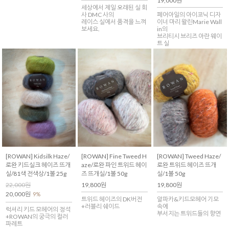
19,000원
세상에서 제일 오래된 실 회
사 DMC 사의
페어아일의 아이코닉 디자
레이스 실에서 품격을 느껴
이너 마리 왈린Marie Wall
보세요.
in의
브리티시 브리즈 아란 웨이
트 실
[ROWAN] Tweed Haze/
[ROWAN] Kidsilk Haze/
[ROWAN] Fine Tweed H
로완 트위드 헤이즈 뜨개
로완 키드실크 헤이즈 뜨개
aze/로완 파인 트위드 헤이
실/1볼 50g
실/81색 전색상/1볼 25g
즈 뜨개실/1볼 50g
19,800원
22,000원
19,800원
20,000원
9%
알파카&키드모헤어 기모
트위드 헤이즈의 DK버전
속에
+러블리 쉐이드
럭셔리 키드 모헤어의 정석
부서지는 트위드들의 향연
+ROWAN의 궁극의 컬러
파레트