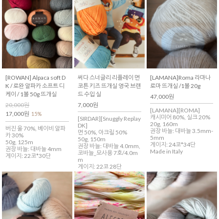
[ROWAN] Alpaca soft D
써다 스너글리 리플레이 면
[LAMANA]Roma 라마나
K / 로완 알파카 소프트 디
코튼 키즈 뜨개실 영국 브랜
로마 뜨개실 /1볼 20g
케이 / 1볼 50g 뜨개실
드 수입 실
47,000원
20,000원
7,000원
[LAMANA][ROMA]
17,000원
15%
캐시미어 80%, 실크 20%
[SIRDAR][Snuggly Replay
20g, 160m
DK]
버진 울 70%, 베이비 알파
권장 바늘: 대바늘 3.5mm-
면 50%, 아크릴 50%
카 30%
5mm
50g, 150m
50g, 125m
게이지: 24코*34단
권장 바늘: 대바늘 4.0mm,
권장 바늘: 대바늘 4mm
Made in Italy
코바늘_모사용 7호/4.0m
게이지: 22코*30단
m
게이지: 22코 28단