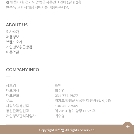
반품/교환
경기도 양평군 서종면 마진배1길 9, 2층
반품 및 교환시 해당 택배사를 이용해주세요.
ABOUT US
회사소개
채용정보
브랜드소개
개인정보취급방침
이용약관
COMPANY INFO
상호명
뜨앤
대표이사
최수영
대표전화
031-771-9877
주소
경기도 양평군 서종면 마진배1길 9, 2층
사업자등록번호
130-42-29609
통신판매업신고
제 2013-경기 양평-0095 호
개인정보관리책임자
최수영
Copyright ©
뜨앤
. All rights reserved.