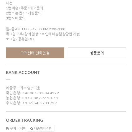
내선
1번 배송 / 주문 / 재고 문의
2번 뜨는 법 / 뜨개실 문의
3번 도매 문의
월~금 AM 11:00~12:00, PM 2:00~3:00
목요일 오후 (강의 일정으로 인해 배송팀 상담만 가능)
토요일 / 공휴일 OFF
고객센터 전화연결
상품문의
BANK ACCOUNT
예금주 : 최수영(뜨앤)
국민은행: 543001-01-344522
농협은행: 301-0087-6153-11
우리은행: 1002-843-731759
ORDER TRACKING
우체국택배
배송위치조회