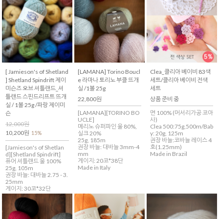
[ Jamieson's of Shetland
[LAMANA] Torino Boucl
Clea_클리아 베이비 83색
] Shetland Spindrift 제이
e 라마나 토리노 부클 뜨개
세트/클리아 베이비 전색
미슨즈 오브 셔틀랜드_셔
실 /1볼 25g
세트
틀랜드 스핀드리프트 뜨개
22,800원
상품 준비 중
실 / 1볼 25g /파랑 제이미
[LAMANA][TORINO BO
면 100% (머서리가공 코아
슨
UCLE]
사)
12,000원
메리노 슈퍼파인 울 80%,
Clea 500:75g,500m/Bab
10,200원
15%
실크 20%
y: 20g, 125m
25g, 185m
권장 바늘:코바늘 레이스 4
권장 바늘: 대바늘 3mm-4
호(1.25mm)
[Jamieson's of Shetlan
mm
Made in Brazil
d][Shetland Spindrift]
게이지: 20코*38단
퓨어 셔틀랜드 울 100%
Made in Italy
25g, 105m
권장 바늘: 대바늘 2.75 - 3.
25mm
게이지: 30코*32단