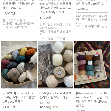
호프 오가닉 메리노 울/ 1타
Blend/핸드스펀 호프 오가
브리즈 /1볼 25g 뜨개실
래 100g 뜨개실
닉앙고라 앤 메리노 블렌드
14,000원
/ 1타래 100g 뜨개실
43,000원
페어아일의 아이코닉 디자
87,000원
이너 마리 왈린Marie Wall
핸드스펀 뜨개실의
in의
살아있는(alive) 매력을 한
핸드스펀&네추럴염색&핸
브리티시 브리즈 핑거링 실
코 한 코 느껴보세요!
드다잉#오가닉
르완다에서 온 희망을 담고
온
럭셔리 블렌드 뜨개실
[ROWAN] Creative Line
[DMC]Cebelia / 디엠씨 세
[Marie Wallin]British Br
n/로완 크리에이티브 린넨/
벨리아 /1볼 50g 뜨개실
eeds Aran/마리 왈린 브리
1볼 100g 뜨개실
티시 브리즈 아란/1볼 50g
13,000원
뜨개실
21,000원
10,800원
17%