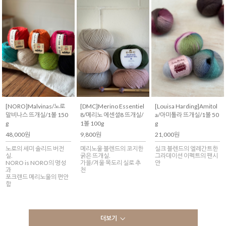
[NORO]Malvinas/노로
[DMC]Merino Essentiel
[Louisa Harding]Amitol
말비나스 뜨개실/1볼 150
8/메리노 에센셜8 뜨개실/
a/아미톨라 뜨개실/1볼 50
g
1볼 100g
g
48,000원
9,800원
21,000원
노로의 세미 솔리드 버전
메리노울 블렌드의 코지한
실크 블렌드의 엘레간트한
실.
굵은 뜨개실.
그라데이션 이펙트의 팬시
NORO is NORO의 명성
가을/겨울 목도리 실로 추
얀
과
천
포크랜드 메리노울의 편안
함
더보기