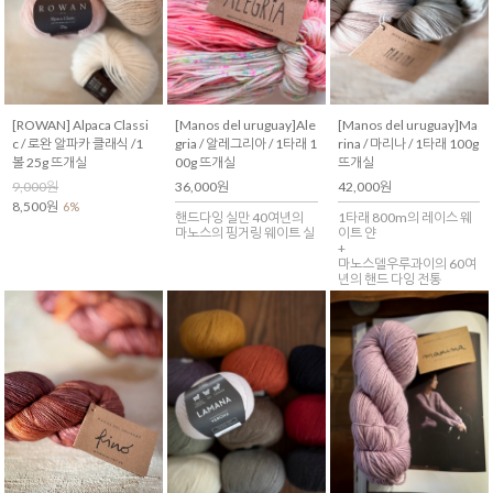
[ROWAN] Alpaca Classi
[Manos del uruguay]Ale
[Manos del uruguay]Ma
c / 로완 알파카 클래식 /1
gria / 알레그리아 / 1타래 1
rina / 마리나 / 1타래 100g
볼 25g 뜨개실
00g 뜨개실
뜨개실
9,000원
36,000원
42,000원
8,500원
6%
핸드다잉 실만 40여년의
1타래 800m의 레이스 웨
마노스의 핑거링 웨이트 실
이트 얀
+
마노스델우루과이의 60여
년의 핸드 다잉 전통