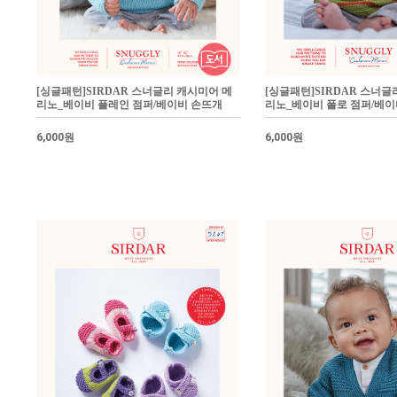
[싱글패턴]SIRDAR 스너글리 캐시미어 메
[싱글패턴]SIRDAR 스너글
리노_베이비 플레인 점퍼/베이비 손뜨개
리노_베이비 폴로 점퍼/베이
6,000원
6,000원