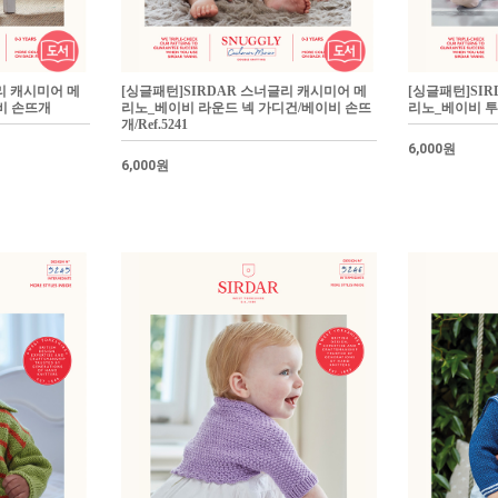
리 캐시미어 메
[싱글패턴]SIRDAR 스너글리 캐시미어 메
[싱글패턴]SI
비 손뜨개
리노_베이비 라운드 넥 가디건/베이비 손뜨
리노_베이비 투
개/Ref.5241
6,000원
6,000원