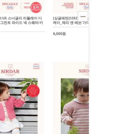
RDAR 스너글리 리플레이 디
[싱글패턴]SIRDAR 스너글리 리플레이 디
그먼트 와이드 넥 스웨터/키
케이_체리 앤 레몬 가디건/키즈 손뜨개
6,000원