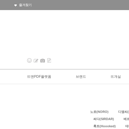
즐겨찾기
뜨앤PDF플랫폼
브랜드
뜨개실
노로(NORO)
디엠씨(
써다(SIRDAR)
베르
훅트(Hoooked)
데