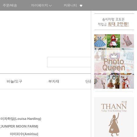
주문/배송
마이페이지
커뮤니티
바늘/도구
부자재
단종SALE50%
이자하딩(Louisa Harding)
UNIPER MOON FARM)
아미리수(Amirisu)