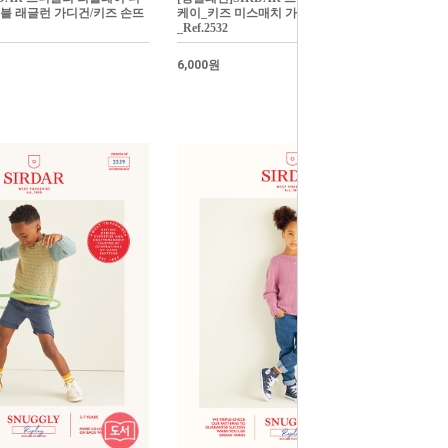
블 래글런 가디건/키즈 손뜨
케이_키즈 미스매치 가디건/키즈 손뜨개
_Ref.2532
6,000원