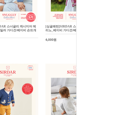
RDAR 스너글리 캐시미어 메
[싱글패턴]SIRDAR 스너글리 캐시미어 메
일러 가디건/베이비 손뜨개
리노_베이비 가디건/베이비 손뜨개
6,000원