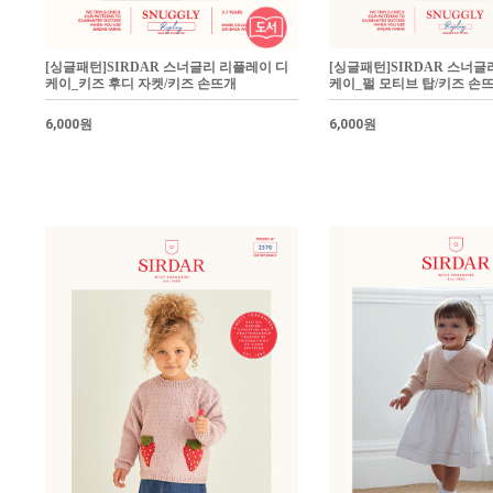
[싱글패턴]SIRDAR 스너글리 리플레이 디
[싱글패턴]SIRDAR 스너글
케이_키즈 후디 자켓/키즈 손뜨개
케이_펄 모티브 탑/키즈 손
6,000원
6,000원