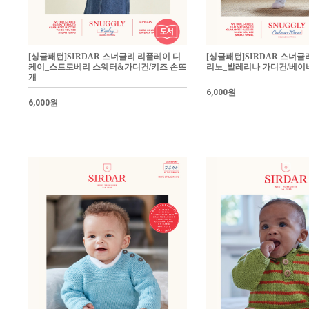
[싱글패턴]SIRDAR 스너글리 리플레이 디
[싱글패턴]SIRDAR 스너글
케이_스트로베리 스웨터&가디건/키즈 손뜨
리노_발레리나 가디건/베이
개
6,000원
6,000원