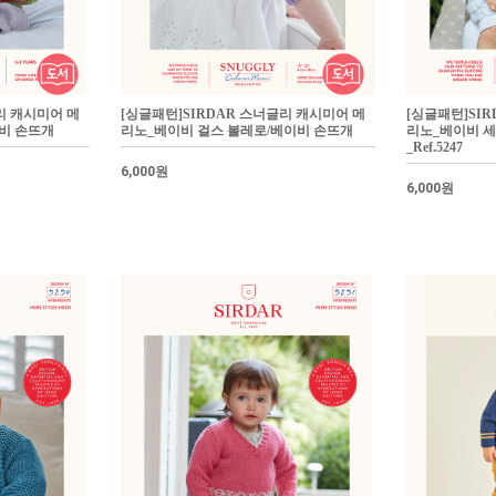
리 캐시미어 메
[싱글패턴]SIRDAR 스너글리 캐시미어 메
[싱글패턴]SI
비 손뜨개
리노_베이비 걸스 볼레로/베이비 손뜨개
리노_베이비 세
_Ref.5247
6,000원
6,000원