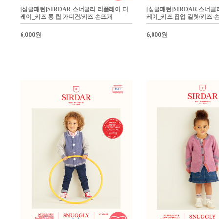
[싱글패턴]SIRDAR 스너글리 리플레이 디
[싱글패턴]SIRDAR 스너글
케이_키즈 롱 립 가디건/키즈 손뜨개
케이_키즈 집업 길렛/키즈 손뜨
6,000원
6,000원