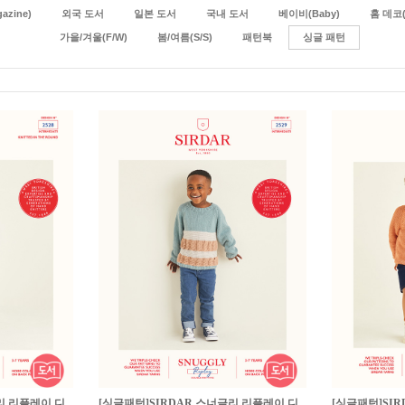
zine)
외국 도서
일본 도서
국내 도서
베이비(Baby)
홈 데코(
가을/겨울(F/W)
봄/여름(S/S)
패턴북
싱글 패턴
리 리플레이 디
[싱글패턴]SIRDAR 스너글리 리플레이 디
[싱글패턴]SI