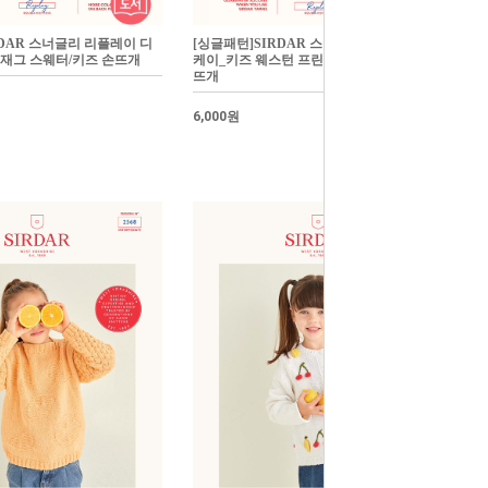
RDAR 스너글리 리플레이 디
[싱글패턴]SIRDAR 스너글리 리플레이 디
재그 스웨터/키즈 손뜨개
케이_키즈 웨스턴 프린지드 가디건/키즈 손
뜨개
6,000원