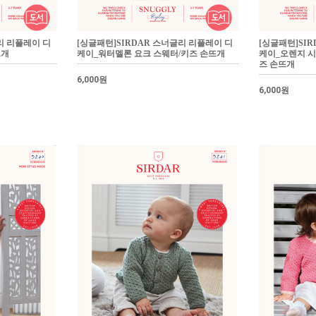
리 리플레이 디
[싱글패턴]SIRDAR 스너글리 리플레이 디
[싱글패턴]SI
뜨개
케이_워터멜론 요크 스웨터/키즈 손뜨개
케이_오렌지 시
즈 손뜨개
6,000원
6,000원