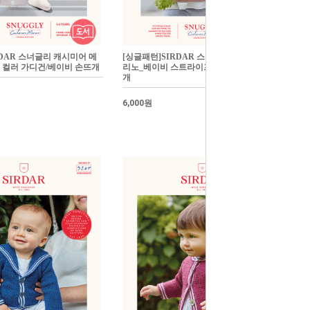
RDAR 스너글리 캐시미어 메
[싱글패턴]SIRDAR 스너글리 캐시미어 메
 컬러 가디건/베이비 손뜨개
리노_베이비 스트라이프 점퍼/베이비 손뜨
개
6,000원