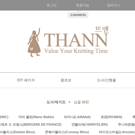
로그인
회원가입
장바구니
2,000WON
DIY 패키지
왕초보
도서/간행물
도서/매거진
>
싱글 패턴
DMC)
마리 왈린(Marie Wallin)
라마나(LAMANA)
로완(ROWAN)
루
제르 드 프랑스(BERGERE DE FRANCE)
얀뜰리에(YARNTELIER)
주니퍼문팜(J
비블리스(Debbie Bliss)
콘웨이블리스(Conway Bliss)
라이프스타일(Lifestyle)