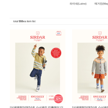
라이네(Laine)
매거진(Maga
total
555
ea item list
[싱글패턴]SIRDAR 스너글리 리플레이 디
[싱글패턴]SIRDAR 스너글