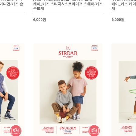
가디건/키즈 손
케이_키즈 스티치&스트라이프 스웨터/키즈
케이_키즈 케이
손뜨개
개
6,000원
6,000원