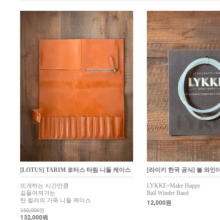
[LOTUS] TARIM 로터스 타림 니들 케이스
[라이키 한국 공식] 볼 와인더 
뜨개하는 시간만큼
LYKKE=Make Happy
길들여져가는
Ball Winder Band
탄 컬러의 가죽 니들 케이스
12,000원
150,000
원
132,000원