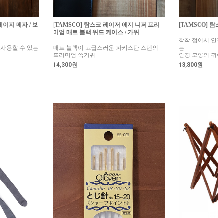
 게이지 메자 / 보
[TAMSCO] 탐스코 레이저 에지 니퍼 프리
[TAMSCO] 
미엄 매트 블랙 위드 케이스 / 가위
착착 접어서 안
 사용할 수 있는
매트 블랙이 고급스러운 파키스탄 스텐의
는
프리미엄 쪽가위
안경 모양의 귀
14,300원
13,800원