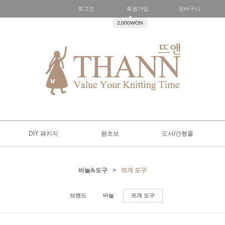
로그인
회원가입
장바구니
2,000WON
DIY 패키지
왕초보
도서/간행물
바늘&도구
>
뜨개 도구
브랜드
바늘
뜨개 도구