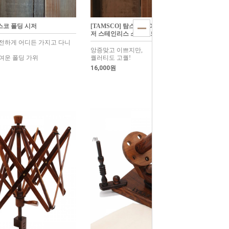
탐스코 폴딩 시저
[TAMSCO] 탐스코 마이크로 버터플라이 시
저 스테인리스 스틸 위드 케이스
전하게 어디든 가지고 다니
앙증맞고 이쁘지만,
여운 폴딩 가위
퀄러티도 고퀄!
16,000원