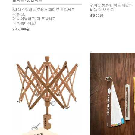
늘 세트 / 숏팁 세트
귀여운 통통한 하트 쉐입의
3세대스틸바늘 로터스 파미르 숏팁세트
바늘 팁 보호 캡
더 밝고,
4,800원
더 샤이닝하고, 더 조용하고,
더 아름다워요!
235,000원