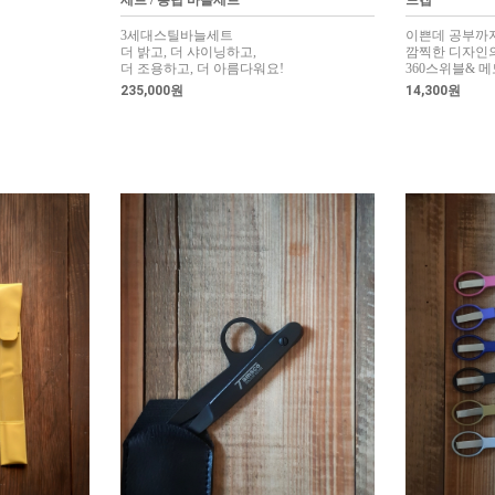
세트 / 롱팁 바늘세트
드캡
3세대스틸바늘세트
이쁜데 공부까
더 밝고, 더 샤이닝하고,
깜찍한 디자인
더 조용하고, 더 아름다워요!
360스위블& 
235,000원
14,300원