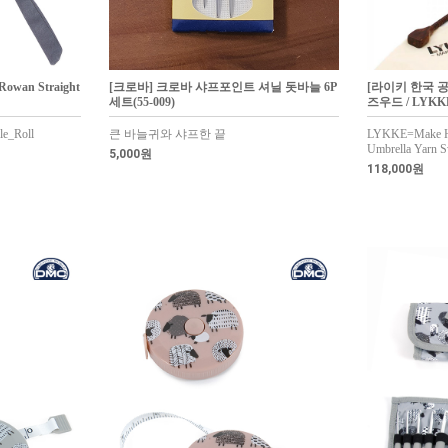
an Straight
[크로바] 크로바 샤프포인트 셔닐 돗바늘 6P
[라이키 한국 
세트(55-009)
즈우드 / LYKK
e_Roll
큰 바늘귀와 샤프한 끝
LYKKE=Make 
Umbrella Yarn 
5,000원
118,000원