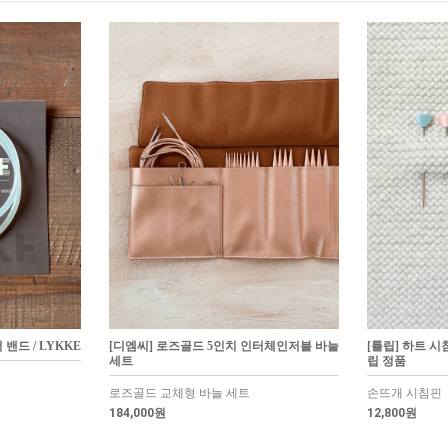
밴드 / LYKKE
[디엠씨] 로즈골드 5인치 인터체인저블 바늘
[튤립] 하트 시
세트
립 정품
로즈골드 교체형 바늘 세트
손뜨개 시침핀
184,000원
12,800원