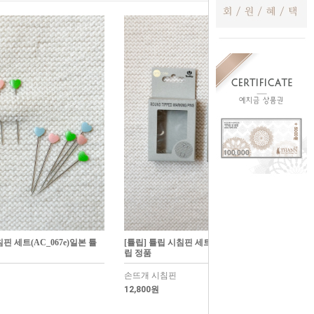
침핀 세트(AC_067e)일본 튤
[튤립] 튤립 시침핀 세트(AC_066e) 일본 튤
립 정품
손뜨개 시침핀
12,800원