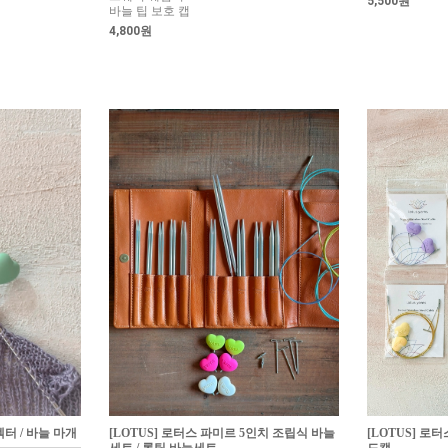
5,500원
바늘 팁 보호 캡
4,800원
텍터 / 바늘 마개
[LOTUS] 로터스 파미르 5인치 조립식 바늘
[LOTUS] 로