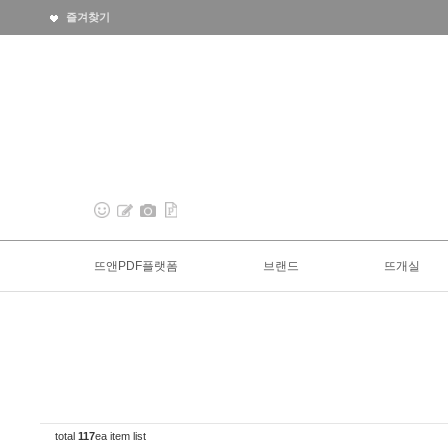
즐겨찾기
뜨앤PDF플랫폼
브랜드
뜨개실
total
117
ea item list