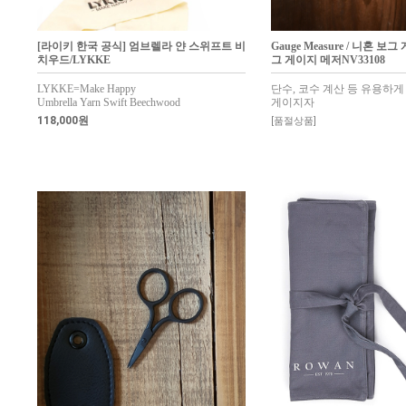
[라이키 한국 공식] 엄브렐라 얀 스위프트 비
Gauge Measure / 니혼 보그
치우드/LYKKE
그 게이지 메저NV33108
LYKKE=Make Happy
단수, 코수 계산 등 유용하게
Umbrella Yarn Swift Beechwood
게이지자
118,000원
[품절상품]