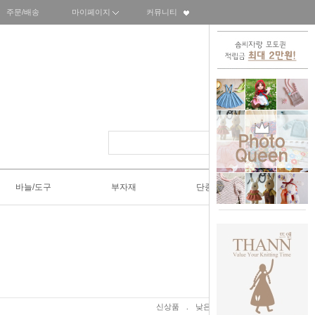
주문/배송
마이페이지
커뮤니티
바늘/도구
부자재
단종SALE50%
신상품
.
낮은가격
.
높은가격