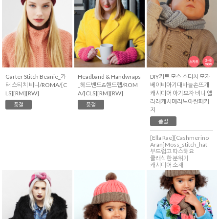
Garter Stitch Beanie_가
Headband & Handwraps
DIY키트 모스 스티치 모자
터 스티치 비니/ROMA/[C
_헤드밴드&핸드랩/ROM
베이비아기대바늘손뜨개
LS][RM][RW]
A/[CLS][RM][RW]
캐시미어 아기모자 비니 엘
라래캐시메리노아란패키
품절
품절
지
품절
[Ella Rae][Cashmerino
Aran]Moss_stitch_hat
부드럽고 따스해요
클래식한 분위기
캐시미어 소재