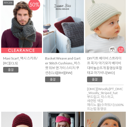
Maxi Scarf_맥시 스카프/
Basket Weave and Gart
DIY키트 베이비 스트라이
[RC][CLS]
er Stitch Cushions_바스
프 꼭지/ 아기모자 베이비
켓 위브 앤 가터 스티치 쿠
대바늘손뜨개 동영상포함
품절
션/[CLS][RM][RW]
태교 아기비니[WO]
품절
품절
[DMC][Woolly]PT_DMC
_Woolly_Striped_hat
부드럽고, 따스하고,
세련된 색감
메리노 울(수퍼워시)100%
뜨는법 동영상.