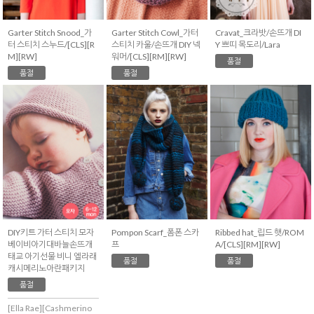
Garter Stitch Snood_가
Garter Stitch Cowl_가터
Cravat_크라밧/손뜨개 DI
터 스티치 스누드/[CLS][R
스티치 카울/손뜨개 DIY 넥
Y 쁘띠 목도리/Lara
M][RW]
워머/[CLS][RM][RW]
품절
품절
품절
DIY키트 가터 스티치 모자
Pompon Scarf_폼폰 스카
Ribbed hat_립드 햇/ROM
베이비아기대바늘손뜨개
프
A/[CLS][RM][RW]
태교 아기선물 비니 엘라래
품절
품절
캐시메리노아란패키지
품절
[Ella Rae][Cashmerino