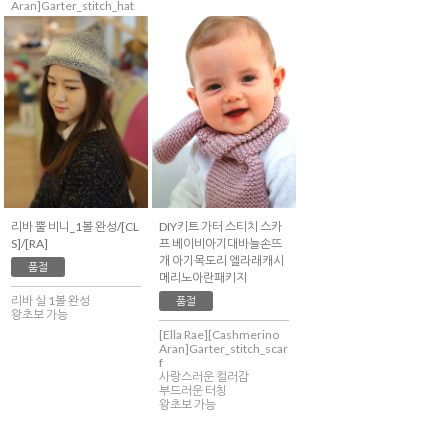
Aran]Garter_stitch_hat
리바 뿔 비니_1볼 완성/[CL
DIY키트 가터 스티치 스카
S]/[RA]
프 베이비아기대바늘손뜨
개 아기목도리 엘라래캐시
품절
메리노아란패키지
리바 실 1볼 완성
품절
왕초보 가능
[Ella Rae][Cashmerino
Aran]Garter_stitch_scar
f
사랑스러운 컬러감
부드러운 터칭
왕초보 가능