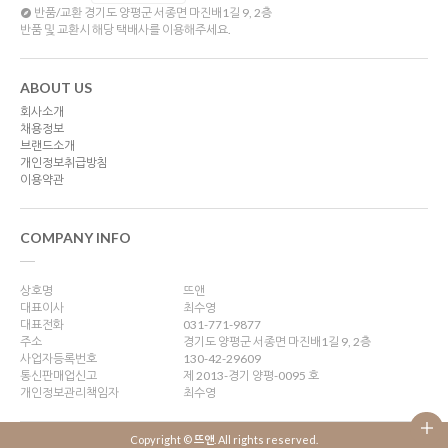
반품/교환
경기도 양평군 서종면 마진배1길 9, 2층
반품 및 교환시 해당 택배사를 이용해주세요.
ABOUT US
회사소개
채용정보
브랜드소개
개인정보취급방침
이용약관
COMPANY INFO
상호명
뜨앤
대표이사
최수영
대표전화
031-771-9877
주소
경기도 양평군 서종면 마진배1길 9, 2층
사업자등록번호
130-42-29609
통신판매업신고
제 2013-경기 양평-0095 호
개인정보관리책임자
최수영
Copyright ©
뜨앤
. All rights reserved.