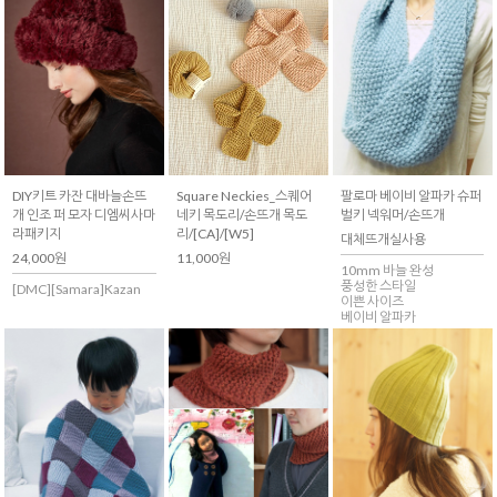
Square Neckies_스퀘어
DIY키트 카잔 대바늘손뜨
팔로마 베이비 알파카 슈퍼
네키 목도리/손뜨개 목도
개 인조 퍼 모자 디엠씨사마
벌키 넥워머/손뜨개
리/[CA]/[W5]
라패키지
대체뜨개실사용
11,000원
24,000원
10mm 바늘 완성
풍성한 스타일
[DMC][Samara]Kazan
이쁜 사이즈
베이비 알파카