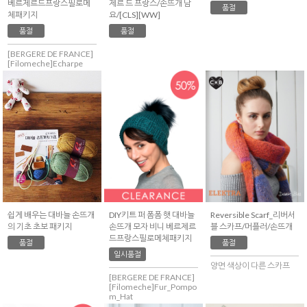
베르제르드프랑스필로메
제르 드 프랑스/손뜨개 담
품절
체패키지
요/[CLS][WW]
품절
품절
[BERGERE DE FRANCE]
[Filomeche]Echarpe
쉽게 배우는 대바늘 손뜨개
DIY키트 퍼 폼폼 햇 대바늘
Reversible Scarf_리버서
의 기초 초보 패키지
손뜨개 모자 비니 베르제르
블 스카프/머플러/손뜨개
드프랑스필로메체패키지
품절
품절
일시품절
양면 색상이 다른 스카프
[BERGERE DE FRANCE]
[Filomeche]Fur_Pompo
m_Hat