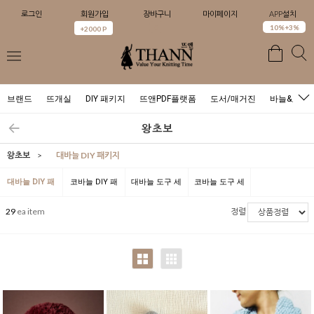
로그인
회원가입
장바구니
마이페이지
APP설치
0
10%+3%
+2000 P
브랜드
뜨개실
DIY 패키지
뜨앤PDF플랫폼
도서/매거진
바늘&도구
왕초보
왕초보
>
대바늘 DIY 패키지
대바늘 DIY 패
코바늘 DIY 패
대바늘 도구 세
코바늘 도구 세
키지
키지
트
트
29
ea item
정렬