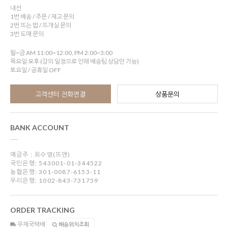
내선
1번 배송 / 주문 / 재고 문의
2번 뜨는 법 / 뜨개실 문의
3번 도매 문의
월~금 AM 11:00~12:00, PM 2:00~3:00
목요일 오후 (강의 일정으로 인해 배송팀 상담만 가능)
토요일 / 공휴일 OFF
고객센터 전화연결
상품문의
BANK ACCOUNT
예금주 : 최수영(뜨앤)
국민은행: 543001-01-344522
농협은행: 301-0087-6153-11
우리은행: 1002-843-731759
ORDER TRACKING
우체국택배
배송위치조회