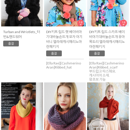
Turban and Wristlets_터
DIY키트 립드 햇 베이비아
DIY키트 립드 스카프 베이
번&핸드워머
기대바늘손뜨개 모자 아기
비아기대바늘손뜨개 유아
비니 엘라래캐시메리노아
목도리 엘라래캐시메리노
품절
란패키지
아란패키지
품절
품절
[Ella Rae][Cashmerino
[Ella Rae][Cashmerino
Aran]Ribbed_hat
Aran]Ribbed_scarf
부드럽고 따스해요.
캐시미어 소재.
왕초보 가능