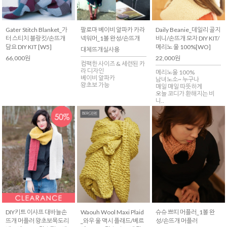
Gater Stitch Blanket_가
팔로마 베이비 알파카 카라
Daily Beanie_데일리 골지
터 스티치 블랑킷/손뜨개
넥워머_1볼 완성/손뜨개
비니/손뜨개 모자 DIY KIT/
담요 DIY KIT [W5]
메리노 울 100%[WO]
대체뜨개실사용
66,000원
22,000원
컴팩한 사이즈 & 세련된 카
라 디자인
메리노울 100%
베이비 알파카
남녀노소~ 누구나
왕초보 가능
매일 매일 따뜻하게
오늘 코디가 환해지는 비
니..
슈슈 쁘띠 머플러_1볼 완
DIY키트 이샤프 대바늘손
Waouh Wool Maxi Plaid
성/손뜨개 머플러
뜨개 머플러 왕초보목도리
_와우 울 맥시 플래드/베르