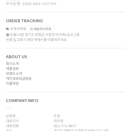
우리은행: 1002-843-731759
ORDER TRACKING
우체국택배
배송위치조회
반품/교환
경기도 양평군 서종면 마진배1길 9, 2층
반품 및 교환시 해당 택배사를 이용해주세요.
ABOUT US
회사소개
채용정보
브랜드소개
개인정보취급방침
이용약관
COMPANY INFO
상호명
뜨앤
대표이사
최수영
대표전화
031-771-9877
주소
경기도 양평군 서종면 마진배1길 9, 2층