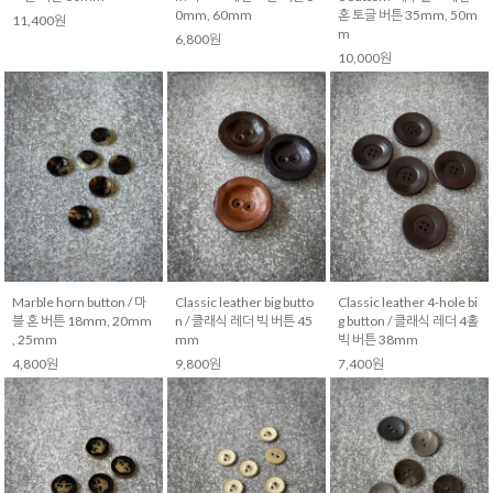
0mm, 60mm
혼 토글 버튼 35mm, 50m
11,400원
m
6,800원
10,000원
Marble horn button / 마
Classic leather big butto
Classic leather 4-hole bi
블 혼 버튼 18mm, 20mm
n / 클래식 레더 빅 버튼 45
g button / 클래식 레더 4홀
, 25mm
mm
빅 버튼 38mm
4,800원
9,800원
7,400원