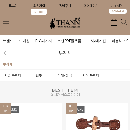
로그인
회원가입
장바구니
마이페이지
APP설치
0
10%+3%
+2000 P
브랜드
뜨개실
DIY 패키지
뜨앤PDF플랫폼
도서/매거진
바늘&도구
부자재
부자재
가방 부자재
단추
라벨/장식
기타 부자재
BEST ITEM
실시간 베스트아이템
BEST
BEST
01
02