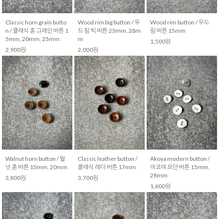
Classic horn grain butto
Wood rim big button / 우
Wood rim button / 우드
n / 클래식 혼 그레인 버튼 1
드 림 빅 버튼 23mm, 28m
림 버튼 15mm
5mm, 20mm, 25mm
m
1,500원
2,900원
2,000원
Walnut horn button / 월
Classic leather button /
Akoya modern button /
넛 혼 버튼 15mm, 20mm
클래식 레더 버튼 17mm
아코야 모던 버튼 15mm,
28mm
3,800원
3,700원
1,600원