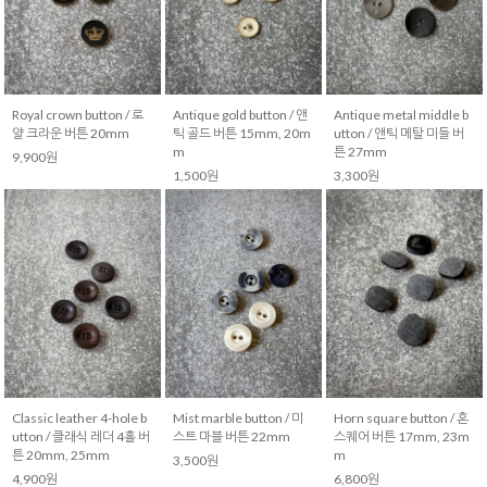
Royal crown button / 로
Antique gold button / 앤
Antique metal middle b
얄 크라운 버튼 20mm
틱 골드 버튼 15mm, 20m
utton / 앤틱 메탈 미들 버
m
튼 27mm
9,900원
1,500원
3,300원
Classic leather 4-hole b
Mist marble button / 미
Horn square button / 혼
utton / 클래식 레더 4홀 버
스트 마블 버튼 22mm
스퀘어 버튼 17mm, 23m
튼 20mm, 25mm
m
3,500원
4,900원
6,800원