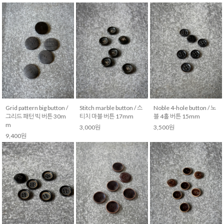
Grid pattern big button /
Stitch marble button / 스
Noble 4-hole button / 노
그리드 패턴 빅 버튼 30m
티치 마블 버튼 17mm
블 4홀 버튼 15mm
m
3,000원
3,500원
9,400원