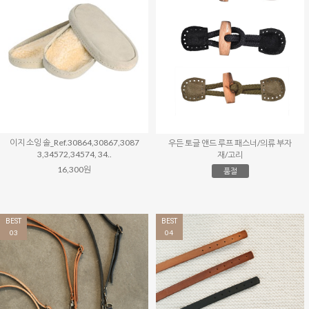
이지 소잉 솔_Ref.30864,30867,3087
우든 토글 앤드 루프 패스너/의류 부자
3,34572,34574, 34..
재/고리
16,300원
품절
BEST
BEST
03
04