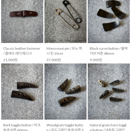
Classic leather fastener
Mono maxi pin / 모노 맥
Black curve button / 블랙
/ 클래식 레더 패스너
시 핀 10cm
커브 버튼 48mm
21,000원
37,000원
9,000원
Bark toggle button / 바크
Woodgrain toggle butto
Natural grain horn toggl
토글 버튼 60mm
n / 우드그레인 토글 버튼 5
e button / 네추럴 그레인