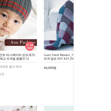
인트 비니/베이비 손뜨개/아
Gater Stitch Blanket_가터 스티치 블랑킷/손
 태교 뜨개질 용품/[CS]
뜨개 담요 DIY KIT [W5]
세련된 컬러 배색
66,000원
어요.