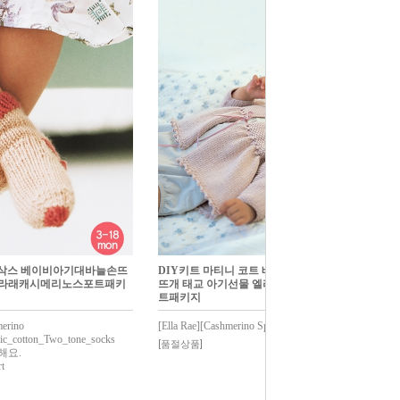
톤 삭스 베이비아기대바늘손뜨
DIY키트 마티니 코트 베이비아기대바늘손
엘라래캐시메리노스포트패키
뜨개 태교 아기선물 엘라래캐시메리노스포
트패키지
merino
[Ella Rae][Cashmerino Sport]Matinee_coat
ic_cotton_Two_tone_socks
[품절상품]
해요.
t