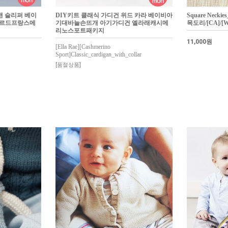
앤 슬리퍼 베이
DIY키트 클래식 가디건 위드 카라 베이비아
Square Nec
제르드프랑스메
기대바늘손뜨개 아기가디건 엘라래캐시메
목도리/[CA]/[W
리노스포트패키지
11,000원
[Ella Rae][Cashmerino
Sport]Classic_cardigan_with_collar
[품절상품]