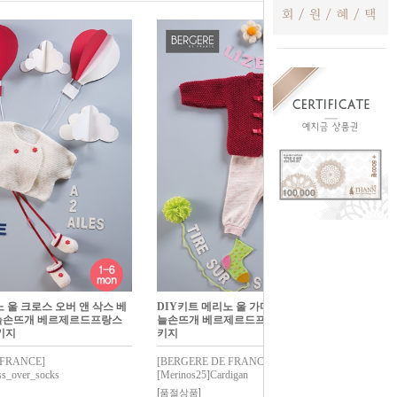
 울 크로스 오버 앤 삭스 베
DIY키트 메리노 울 가디건 베이비아기대바
손뜨개 베르제르드프랑스
늘손뜨개 베르제르드프랑스메리노스2.5패
키지
키지
 FRANCE]
[BERGERE DE FRANCE]
ss_over_socks
[Merinos25]Cardigan
[품절상품]