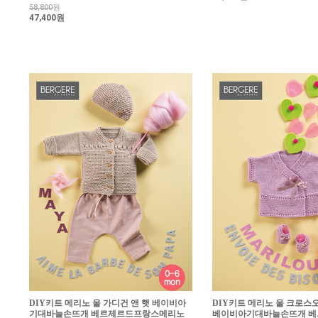
58,800
원
47,400원
DIY키트 메리노 울 가디건 앤 햇 베이비아
DIY키트 메리노 울 크로스
기대바늘손뜨개 베르제르드프랑스메리노
베이비아기대바늘손뜨개 