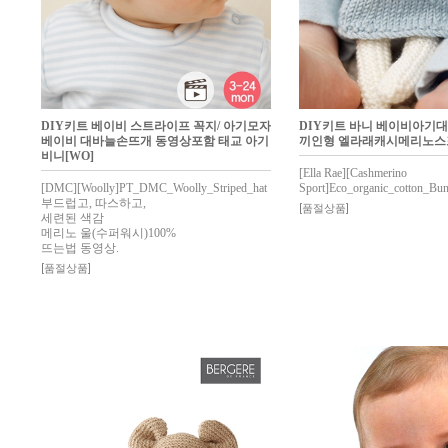
DIY키트 베이비 스트라이프 꼭지/ 아기모자
DIY키트 바니 베이비아기
베이비 대바늘손뜨개 동영상포함 태교 아기
끼인형 엘라래캐시메리노
비니[WO]
[Ella Rae][Cashmerino
[DMC][Woolly]PT_DMC_Woolly_Striped_hat
Sport]Eco_organic_cotton_Bu
부드럽고, 따스하고,
[품절상품]
세련된 색감
메리노 울(수퍼워시)100%
뜨는법 동영상.
[품절상품]