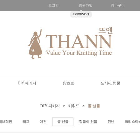
로그인
회원가입
장바구니
2,000WON
DIY 패키지
왕초보
도서/간행물
DIY 패키지
>
키워드
>
돌 선물
패브릭얀
태교
애견
돌 선물
집들이 선물
린넨
크리스마