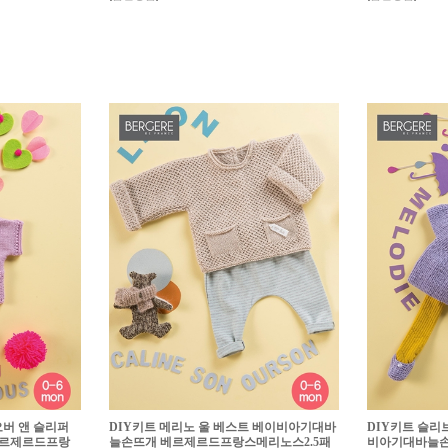
오버 앤 슬리퍼
DIY키트 메리노 울 베스트 베이비아기대바
DIY키트 슬리
베르제르드프랑
늘손뜨개 베르제르드프랑스메리노스2.5패
비아기대바늘손