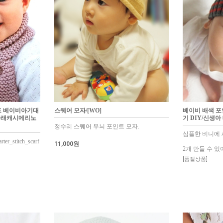
프 베이비아기대
스퀘어 모자/[WO]
베이비 배색 포
라래캐시메리노
기 DIY/신생아
정수리 스퀘어 무늬 포인트 모자.
심플한 비니에 
ter_stitch_scarf
11,000원
2개 만들 수 있
[품절상품]