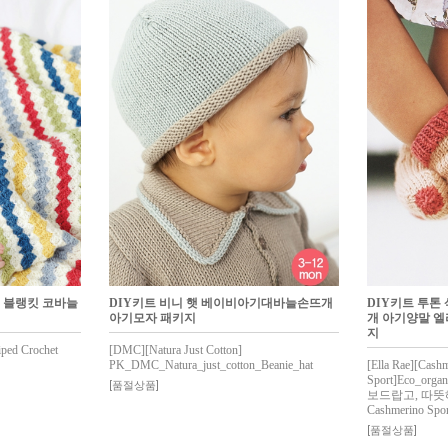
 블랭킷 코바늘
DIY키트 비니 햇 베이비아기대바늘손뜨개
DIY키트 투
아기모자 패키지
개 아기양말 
지
iped Crochet
[DMC][Natura Just Cotton]
PK_DMC_Natura_just_cotton_Beanie_hat
[Ella Rae][Cash
Sport]Eco_organ
[품절상품]
보드랍고, 따뜻
Cashmerino Spor
[품절상품]