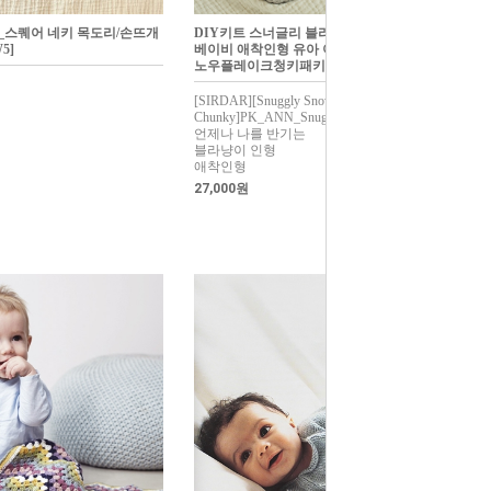
kies_스퀘어 네키 목도리/손뜨개
DIY키트 스너글리 블라냥이 대바늘손뜨개
5]
베이비 애착인형 유아 아기 서다스너글리스
노우플레이크청키패키지
[SIRDAR][Snuggly Snowflake
Chunky]PK_ANN_Snuggly_blanyangee
언제나 나를 반기는
블라냥이 인형
애착인형
27,000원