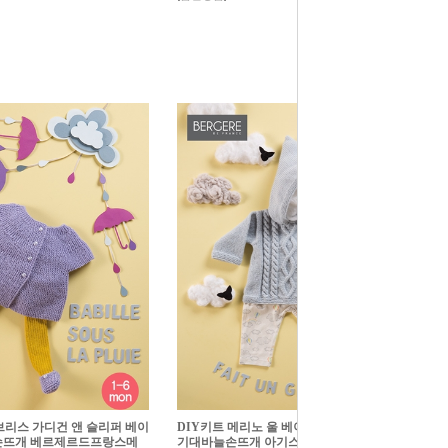
브리스 가디건 앤 슬리퍼 베이
DIY키트 메리노 울 베이비 케이프 베이비아
뜨개 베르제르드프랑스메
기대바늘손뜨개 아기스웨터 베르제르드프