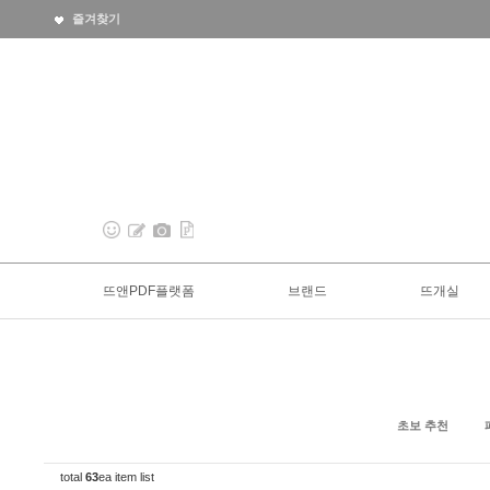
즐겨찾기
뜨앤PDF플랫폼
브랜드
뜨개실
초보 추천
total
63
ea item list