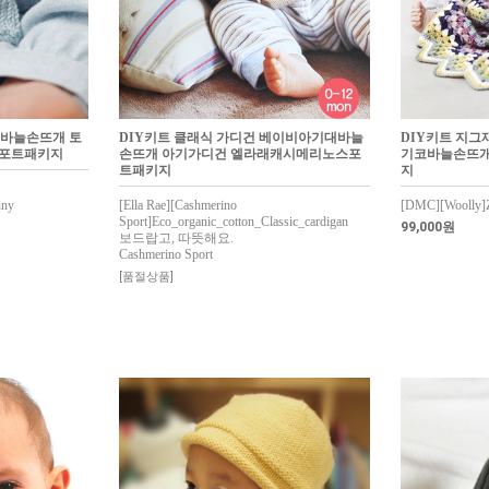
대바늘손뜨개 토
DIY키트 클래식 가디건 베이비아기대바늘
DIY키트 지그
스포트패키지
손뜨개 아기가디건 엘라래캐시메리노스포
기코바늘손뜨개
트패키지
지
nny
[Ella Rae][Cashmerino
[DMC][Woolly]Z
Sport]Eco_organic_cotton_Classic_cardigan
99,000원
보드랍고, 따뜻해요.
Cashmerino Sport
[품절상품]