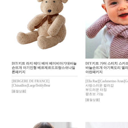
DIY키트 라지 테디 베어 베이비아기대바늘
DIY키트 가터 스티치 스카
손뜨개 아기인형 베르제르드프랑스쉬나일
바늘손뜨개 아기목도리 엘
론패키지
아란패키지
[BERGERE DE FRANCE]
[Ella Rae][Cashmerino Aran]Gar
[Chinaillon]LargeTeddyBear
사랑스러운 컬러감
부드러운 터칭
[품절상품]
왕초보 가능
[품절상품]