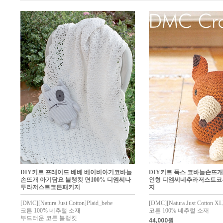
DIY키트 프레이드 베베 베이비아기코바늘
DIY키트 폭스 코바늘손뜨개 
손뜨개 아기담요 블랭킷 면100% 디엠씨나
인형 디엠씨네추라저스트
투라저스트코튼패키지
지
[DMC][Natura Just Cotton]Plaid_bebe
[DMC][Natura Just Cotton XL
코튼 100% 네추럴 소재
코튼 100% 네추럴 소재
부드러운 코튼 블랭킷
44,000원