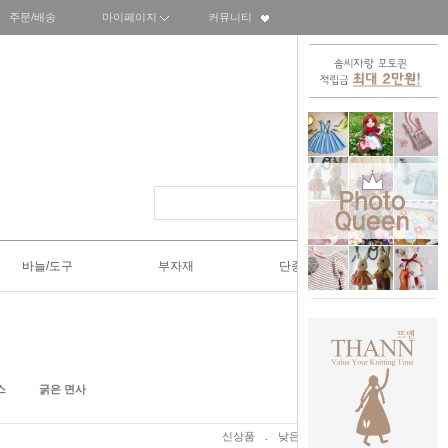
주문/배송
마이페이지
커뮤니티
바늘/도구
부자재
단종SALE50%
스
굵은 면사
신상품
.
낮은가격
.
높은가격