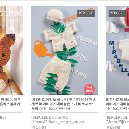
면100% 여우
DIY키트 메리노 울 비니 앤 가디건 앤 팬츠
DIY키트 메리노
코튼엑스엘패키
세트 베이비아기대바늘손뜨개 베르제르드
이비아기대바늘
프랑스메리노스2.5패키지
메리노스2.5패
]Fox
[BERGERE DE FRANCE]
[BERGERE DE
[Merinos25]Beanie_cardigan_pant_set
[Merinos25]Cro
[품절상품]
[품절상품]