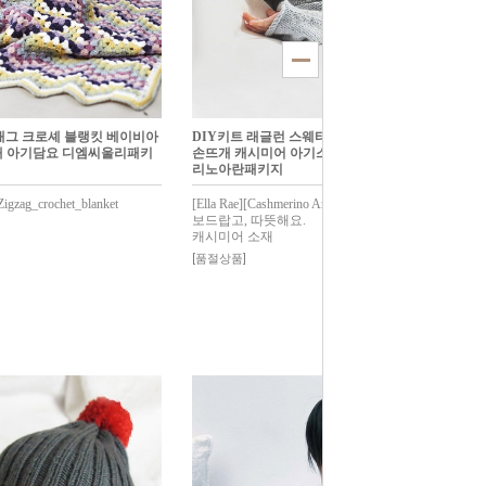
재그 크로셰 블랭킷 베이비아
DIY키트 래글런 스웨터 베이비아기대바늘
 아기담요 디엠씨울리패키
손뜨개 캐시미어 아기스웨터 엘라래캐시메
리노아란패키지
igzag_crochet_blanket
[Ella Rae][Cashmerino Aran]Raglan_sweater
보드랍고, 따뜻해요.
캐시미어 소재
[품절상품]