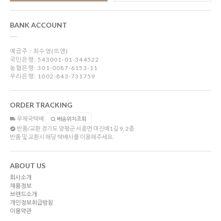
BANK ACCOUNT
예금주 : 최수영(뜨앤)
국민은행: 543001-01-344522
농협은행: 301-0087-6153-11
우리은행: 1002-843-731759
ORDER TRACKING
우체국택배
배송위치조회
반품/교환
경기도 양평군 서종면 마진배1길 9, 2층
반품 및 교환시 해당 택배사를 이용해주세요.
ABOUT US
회사소개
채용정보
브랜드소개
개인정보취급방침
이용약관