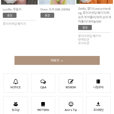
Zelda_젤다/Louisa Hardi
Lucille_루칠리
Dove_도브 (Silk 100%)
ng_루이자하딩 패키지/퍼
품절
품절
손뜨개 머플러/모피 손뜨개
머플러/대바늘/DIY
루이자하딩 패키지
품절
루이자하딩 패키지
번역도안
도식도안
더보기
NOTICE
Q&A
REVIEW
니팅무비
워크샵
PATTERN
Ann's Tip
프리패턴