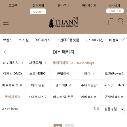
로그인
회원가입
장바구니
마이페이지
APP설치
0
10%+3%
+2000 P
브랜드
뜨개실
DIY 패키지
뜨앤PDF플랫폼
도서/매거진
바늘&도구
DIY 패키지
DIY 패키지
>
브랜드 별
>
루이자하딩(Louisa Harding)
디엠씨(DMC)
노로(NORO)
얀뜰리에
라마나
로완(Rowan)
(YARNTELIER)
(LAMANA)
베르제르 드 프
마리 왈린
엘라래(Ella
주니퍼문팜
써다(SIRDAR)
랑스(BERGERE
(Marie Wallin)
Rae)
(JUNIPER
루이자하딩
K 니트 디자이
마노스 델 우루
데비블리스
콘웨이블리스
DE FRANCE)
MOON FARM)
(Louisa
너 위드 뜨앤(K
과이(Manos
(Debbie Bliss)
(Conway Bliss)
37
ea item
정렬
Harding)
Knit Designer
del Uruguay)