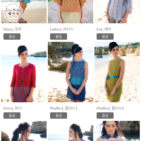
Mazu_마주
Lattice_라티스
Eva_에바
품절
품절
품절
Percy_퍼시
Phyllis1_필리스1
Phyllis2_필리스2
품절
품절
품절