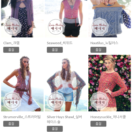
Clam_크램
Seaweed_씨위드
Nautilus_노틸러스
품절
품절
품절
Strumerville_스트러머빌
Silver Hays Shawl_실버
Honeysuckle_허니서클
헤이스 숄
품절
품절
품절