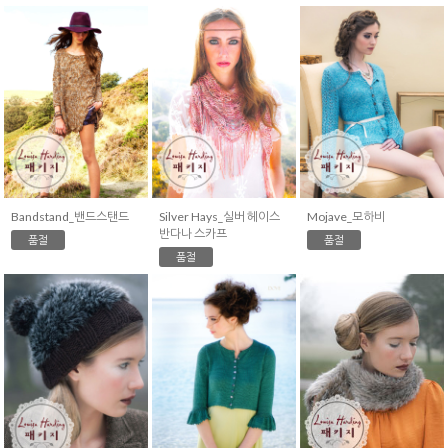
Bandstand_밴드스탠드
Silver Hays_실버 헤이스
Mojave_모하비
반다나 스카프
품절
품절
품절