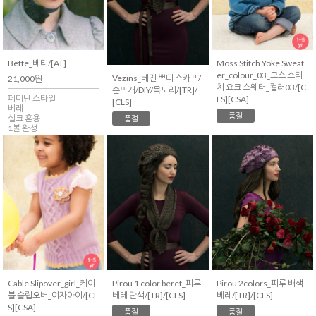
Bette_베티/[AT]
Moss Stitch Yoke Sweat
er_colour_03_모스 스티
Vezins_베진 쁘띠 스카프/
21,000원
치 요크 스웨터_컬러03/[C
손뜨개/DIY/목도리/[TR]/
페미닌 스타일
LS][CSA]
[CLS]
베레
품절
실크 혼용
품절
1볼 완성
Cable Slipover_girl_케이
Pirou 1 color beret_피루
Pirou 2colors_피루 배색
블 슬립오버_여자아이/[CL
베레 단색/[TR]/[CLS]
베레/[TR]/[CLS]
S][CSA]
품절
품절