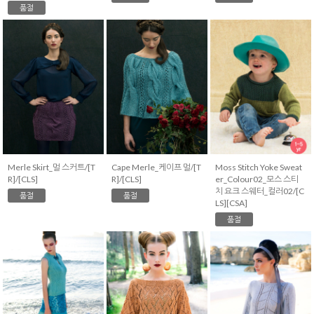
품절
Merle Skirt_멀 스커트/[T
Cape Merle_케이프 멀/[T
Moss Stitch Yoke Sweat
R]/[CLS]
R]/[CLS]
er_Colour02_모스 스티
치 요크 스웨터_컬러02/[C
품절
품절
LS][CSA]
품절