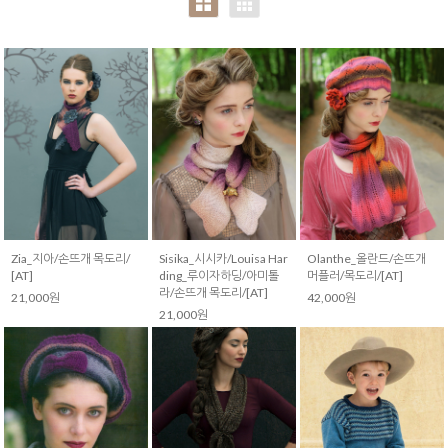
with
Annknitting)
Zia_지아/손뜨개 목도리/
Sisika_시시카/Louisa Har
Olanthe_올란드/손뜨개
[AT]
ding_루이자하딩/아미톨
머플러/목도리/[AT]
라/손뜨개 목도리/[AT]
21,000원
42,000원
21,000원