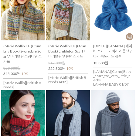
(Marie Wallin KIT)(Cum
(Marie Wallin KIT)(Aran
[DIY KIT][LAMANA] 베이
bria Book) Swaledale Sc
Book) Embleton Scarf /
비 스카프 포 베리 리틀 넥 /
arf / 마리왈린 스웨데일 스
마리왈린 엠블턴 스카프
아기 목도리 뜨개질
카프
247,000원
13,800원
350,000원
222,300원
10%
[LAMANA][Como]Baby
315,000원
10%
_scarf_for_very_little_n
[Marie Wallin][British B
ecks
reeds Aran]
[Marie Wallin][British B
LAMANA BABY 01/07
reeds]