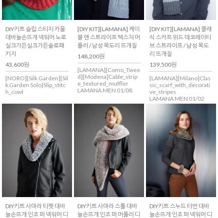
DIY키트 슬립 스티치 카울
[DIY KIT][LAMANA] 케이
[DIY KIT][LAMANA] 클래
대바늘손뜨개 넥워머 노로
블 앤 스트라이프 텍스처 머
식 스카프 위드 데코레이티
실크가든실크가든솔로패
플러 / 남성 목도리 뜨개질
브 스트라이프 / 남성 목도
키지
리 뜨개질
148,200원
43,600원
139,500원
[LAMANA][Como_Twee
d][Modena]Cable_strip
[NORO][Silk Garden][Sil
[LAMANA][Milano]Clas
e_textured_muffler
k Garden Solo]Slip_stitc
sic_scarf_with_decorati
LAMANA MEN 01/08
h_cowl
ve_stripes
LAMANA MEN 01/02
DIY키트 사마라 티펫 대바
DIY키트 사마라 스톨 대바
DIY키트 스누드 터번 대바
늘손뜨개 인조 퍼 넥워머 디
늘손뜨개 인조 퍼 머플러 디
늘손뜨개 인조 퍼 넥워머 디