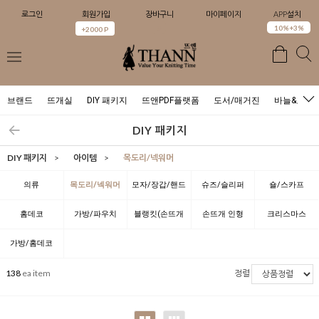
로그인
회원가입
장바구니
마이페이지
APP설치
0
10%+3%
+2000 P
브랜드
뜨개실
DIY 패키지
뜨앤PDF플랫폼
도서/매거진
바늘&도구
DIY 패키지
DIY 패키지
>
아이템
>
목도리/넥워머
의류
목도리/넥워머
모자/장갑/핸드
슈즈/슬리퍼
숄/스카프
워머
홈데코
가방/파우치
블랭킷(손뜨개
손뜨개 인형
크리스마스
담요)
가방/홈데코
138
ea item
정렬