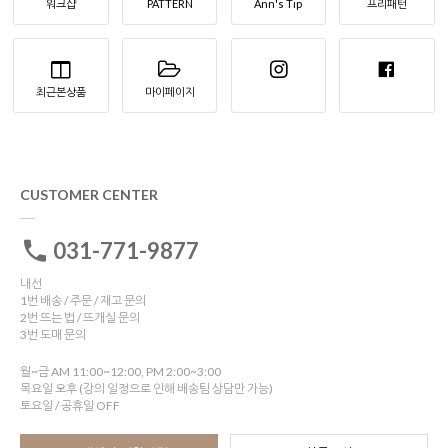
워크샵
PATTERN
Ann's Tip
프리패턴
최근본상품
마이페이지
CUSTOMER CENTER
031-771-9877
내선
1번 배송 / 주문 / 재고 문의
2번 뜨는 법 / 뜨개실 문의
3번 도매 문의
월~금 AM 11:00~12:00, PM 2:00~3:00
목요일 오후 (강의 일정으로 인해 배송팀 상담만 가능)
토요일 / 공휴일 OFF