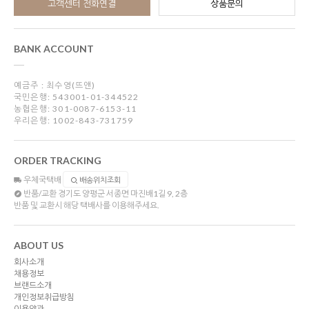
고객센터 전화연결
상품문의
BANK ACCOUNT
예금주 : 최수영(뜨앤)
국민은행: 543001-01-344522
농협은행: 301-0087-6153-11
우리은행: 1002-843-731759
ORDER TRACKING
우체국택배
배송위치조회
반품/교환
경기도 양평군 서종면 마진배1길 9, 2층
반품 및 교환시 해당 택배사를 이용해주세요.
ABOUT US
회사소개
채용정보
브랜드소개
개인정보취급방침
이용약관