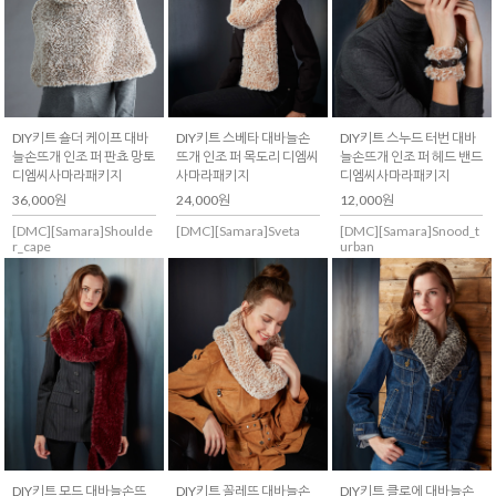
DIY키트 숄더 케이프 대바
DIY키트 스베타 대바늘손
DIY키트 스누드 터번 대바
늘손뜨개 인조 퍼 판쵸 망토
뜨개 인조 퍼 목도리 디엠씨
늘손뜨개 인조 퍼 헤드 밴드
디엠씨사마라패키지
사마라패키지
디엠씨사마라패키지
36,000원
24,000원
12,000원
[DMC][Samara]Shoulde
[DMC][Samara]Sveta
[DMC][Samara]Snood_t
r_cape
urban
DIY키트 모드 대바늘손뜨
DIY키트 꼴레뜨 대바늘손
DIY키트 클로에 대바늘손