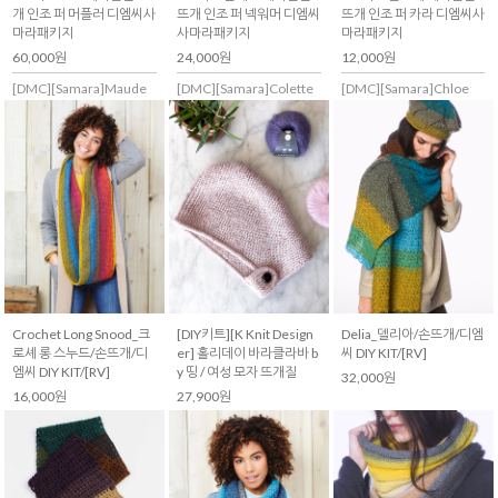
개 인조 퍼 머플러 디엠씨사
뜨개 인조 퍼 넥워머 디엠씨
뜨개 인조 퍼 카라 디엠씨사
마라패키지
사마라패키지
마라패키지
60,000원
24,000원
12,000원
[DMC][Samara]Maude
[DMC][Samara]Colette
[DMC][Samara]Chloe
Crochet Long Snood_크
[DIY키트][K Knit Design
Delia_델리아/손뜨개/디엠
로셰 롱 스누드/손뜨개/디
er] 홀리데이 바라클라바 b
씨 DIY KIT/[RV]
엠씨 DIY KIT/[RV]
y 띵 / 여성 모자 뜨개질
32,000원
16,000원
27,900원