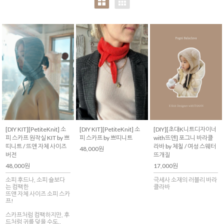
[DIY KIT][PetiteKnit] 소
[DIY KIT][PetiteKnit] 소
[DIY][초대K니트디자이너
피 스카프 원작실 KIT by 쁘
피 스카프 by 쁘띠니트
with뜨앤] 포그니 바라클
띠니트 / 뜨앤 자체 사이즈
라바 by 체칠 / 여성 스웨터
48,000원
버전
뜨개질
48,000원
17,000원
소피 후드나, 소피 숄보다
극세사 소재의 러블리 바라
는 컴팩한
클라바
뜨앤 자체 사이즈 소피 스카
프!
스카프처럼 컴팩하지만, 후
드처럼 귀를 덮을 수도..