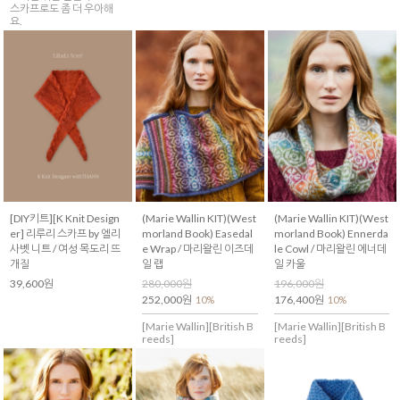
스카프로도 좀 더 우아해
요.
[DIY키트][K Knit Design
(Marie Wallin KIT)(West
(Marie Wallin KIT)(West
er] 리루리 스카프 by 엘리
morland Book) Easedal
morland Book) Ennerda
사벳 니트 / 여성 목도리 뜨
e Wrap / 마리왈린 이즈데
le Cowl / 마리왈린 에너데
개질
일 랩
일 카울
39,600원
280,000원
196,000원
252,000원
176,400원
10%
10%
[Marie Wallin][British B
[Marie Wallin][British B
reeds]
reeds]