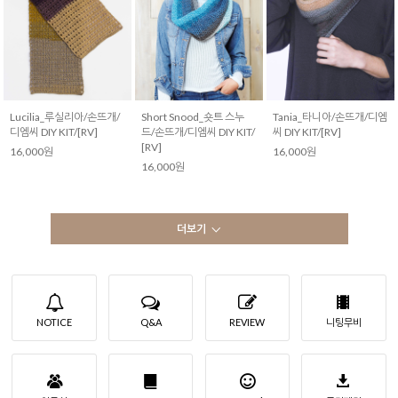
Lucilia_루실리아/손뜨개/
Short Snood_숏트 스누
Tania_타니아/손뜨개/디엠
디엠씨 DIY KIT/[RV]
드/손뜨개/디엠씨 DIY KIT/
씨 DIY KIT/[RV]
[RV]
16,000원
16,000원
16,000원
더보기
NOTICE
Q&A
REVIEW
니팅무비