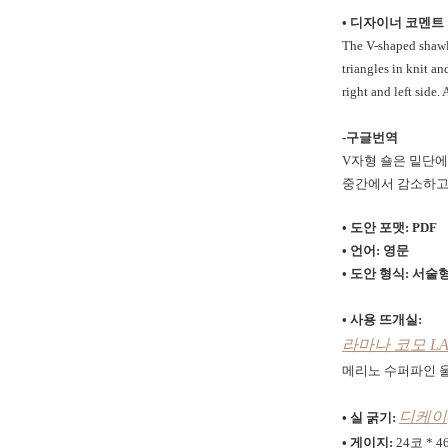
• 디자이너 코멘트
The V-shaped shawl i
triangles in knit an
right and left side. 
-구글번역
V자형 숄은 밑단에
중간에서 감소하고
• 도안 포맷: PDF
• 언어: 영문
• 도안 형식:
서술형
• 사용 뜨개실:
라마나 코모 LA
메리노 수퍼파인 울
디케이(
• 실 굵기:
• 게이지:
24코 * 4