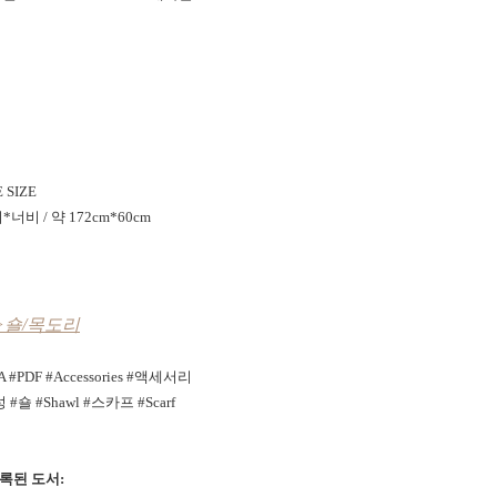
 SIZE
*너비 / 약 172cm*60cm
>숄/목도리
#PDF #Accessories #액세서리
성
#숄 #Shawl #스카프 #Scarf
록된 도서: