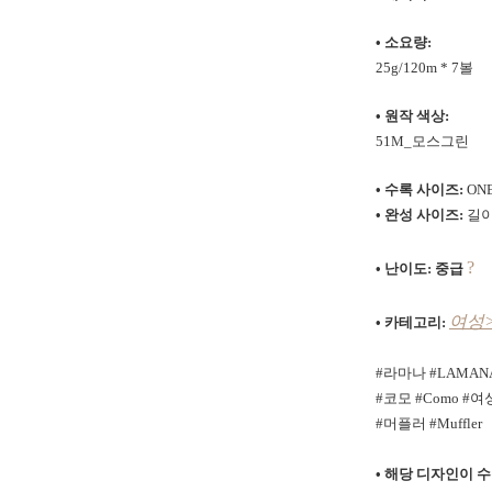
• 소요량:
25g/120m
* 7볼
• 원작 색상:
51M_모스그린
• 수록 사이즈:
ONE
• 완성 사이즈:
길이
?
• 난이도: 중급
여성
• 카테고리:
#라마나 #LAMANA 
#코모 #Como
#여
#머플러 #Muffler
•
해당 디자인이 수