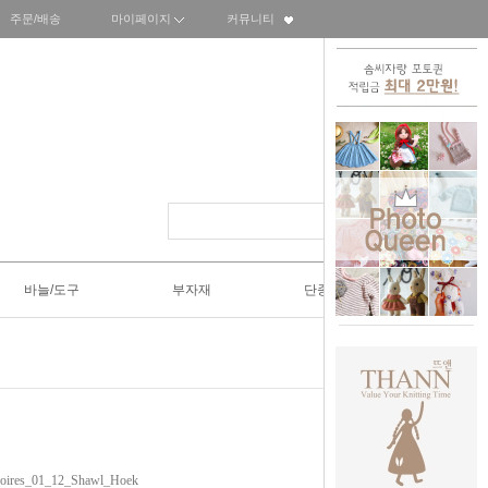
주문/배송
마이페이지
커뮤니티
바늘/도구
부자재
단종SALE50%
ires_01_12_Shawl_Hoek