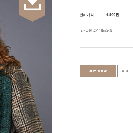
판매가격
6,500
원
(서술형 도안)Hoek/훅
BUY NOW
ADD 