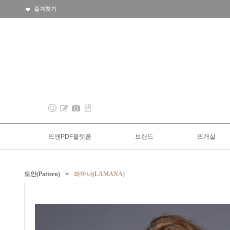
즐겨찾기
뜨앤PDF플랫폼
브랜드
뜨개실
도안(Pattern)
>
라마나(LAMANA)