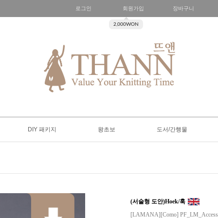
로그인
회원가입
장바구니
2,000WON
DIY 패키지
왕초보
도서/간행물
(서술형 도안)Hoek/훅
[LAMANA][Como] PF_LM_Accesso